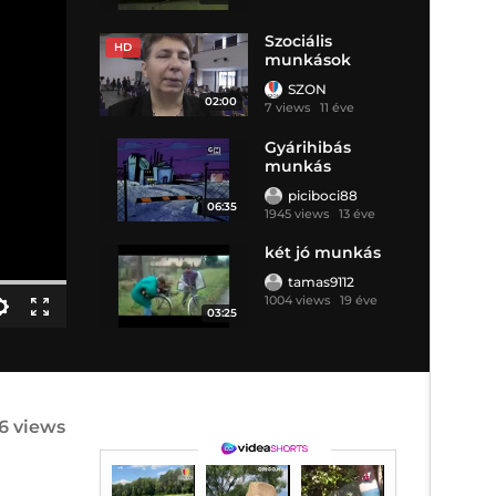
Szociális
HD
munkások
SZON
02:00
7 views
11 éve
Gyárihibás
munkás
piciboci88
06:35
1945 views
13 éve
két jó munkás
tamas9112
1004 views
19 éve
03:25
6 views