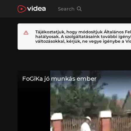
Search
Tájékoztatjuk, hogy módosítjuk Általános Fel
hatályosak. A szolgáltatásaink további igé
változásokkal, kérjük, ne vegye igénybe a Vid