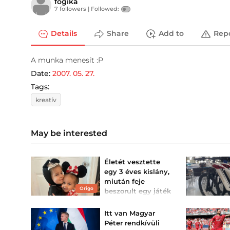
fogika
7 followers |
Followed:
Details
Share
Add to
Rep
A munka menesít :P
Date:
2007. 05. 27.
Tags:
kreatív
May be interested
Életét vesztette
egy 3 éves kislány,
miután feje
Origo
beszorult egy játék
konyhabútorba
Még most is lehet kapni a
Itt van Magyar
veszélyes játékkonyhából.
Péter rendkívüli