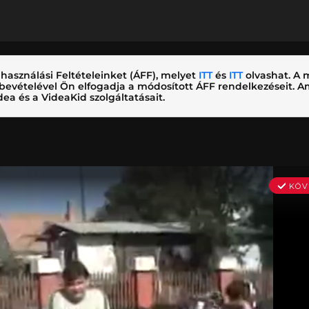
használási Feltételeinket (ÁFF), melyet
ITT
és
ITT
olvashat. A m
nybevételével Ön elfogadja a módosított ÁFF rendelkezéseit.
ea és a VideaKid szolgáltatásait.