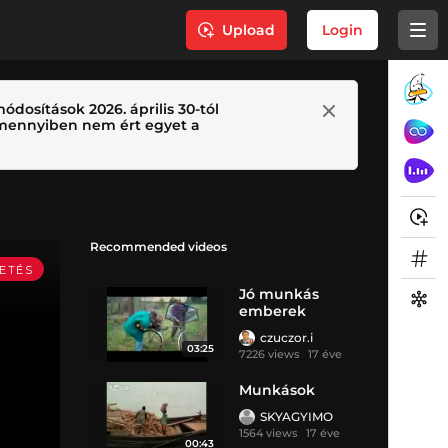
Upload
Login
ódosítások 2026. április 30-tól
 Amennyiben nem ért egyet a
Recommended videos
Jó munkás
emberek
czuczor.i
03:25
7226 views
17 éve
Munkások
SKYAGYIMO
1564 views
17 éve
00:43