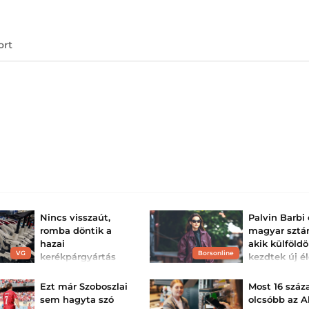
ort
Nincs visszaút,
Palvin Barbi
romba döntik a
magyar sztár
hazai
akik külföld
VG
Borsonline
kerékpárgyártás
kezdtek új é
egyik bástyáját:
Egyre több magy
híresség dönt úg
megdöbbentő
Ezt már Szoboszlai
Most 16 száz
másik országban
kijelentést tett a...
életet.
sem hagyta szó
olcsóbb az A