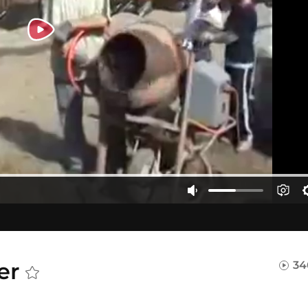
er
34