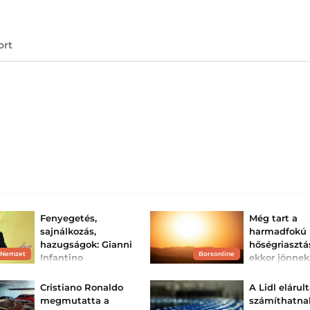
ort
Fenyegetés,
Még tart a
sajnálkozás,
harmadfokú
hazugságok: Gianni
hőségriasztá
 Nemzet
Borsonline
Infantino
ekkor jönnek
támadásba lendült
zivatarok
A FIFA legszűkebb
Az egész ország
Cristiano Ronaldo
A Lidl elárult
vezetése a marokkói
harmadfokú hősé
megmutatta a
számíthatna
Rabatban tartott
van, de záporok, 
válságértekezletet. A
várhatók.