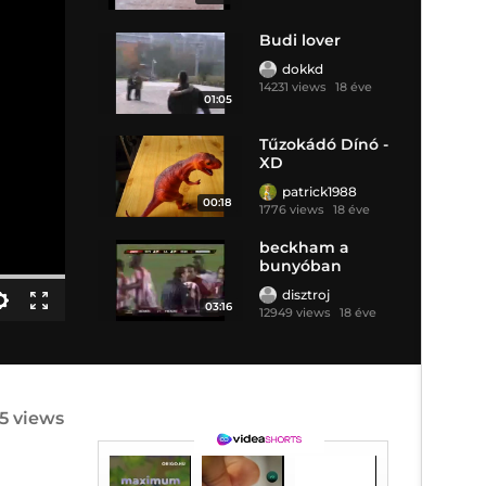
Budi lover
dokkd
14231 views
18 éve
01:05
Tűzokádó Dínó -
XD
patrick1988
00:18
1776 views
18 éve
beckham a
bunyóban
disztroj
03:16
12949 views
18 éve
55 views