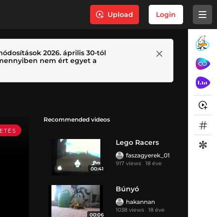
Upload
Login
ódosítások 2026. április 30-tól
 Amennyiben nem ért egyet a
Recommended videos
Lego Racers
faszagyerek_01
917 views
18 éve
00:41
Búnyó
hakannan
1038 views
18 éve
00:06