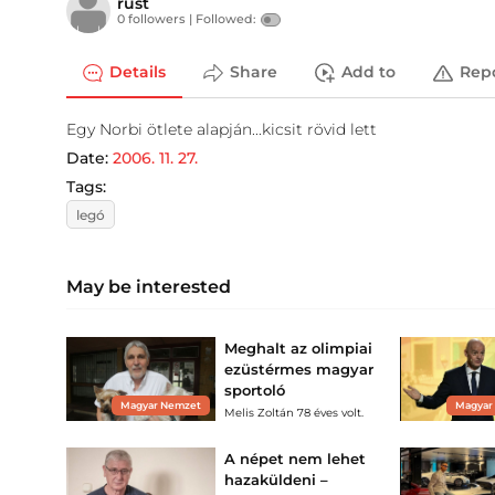
rust
0 followers |
Followed:
Details
Share
Add to
Rep
Egy Norbi ötlete alapján...kicsit rövid lett
Date:
2006. 11. 27.
Tags:
legó
May be interested
Meghalt az olimpiai
ezüstérmes magyar
sportoló
Magyar Nemzet
Magyar
Melis Zoltán 78 éves volt.
A népet nem lehet
hazaküldeni –