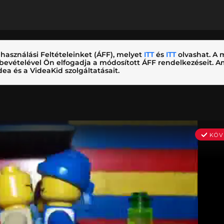
használási Feltételeinket (ÁFF), melyet
ITT
és
ITT
olvashat. A m
nybevételével Ön elfogadja a módosított ÁFF rendelkezéseit.
ea és a VideaKid szolgáltatásait.