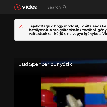
Search
Tájékoztatjuk, hogy módosítjuk Általános Fel
hatályosak. A szolgáltatásaink további igé
változásokkal, kérjük, ne vegye igénybe a Vid