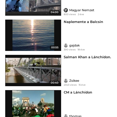
Magyar Nemzet
04:00
800 views
2 éve
Naplemente a Balcsin
gajdak
00:55
390 views
18 éve
Salman Khan a Lánchídon.
Zsikee
00:40
2343 views
15 éve
CM a Lánchídon
thomas