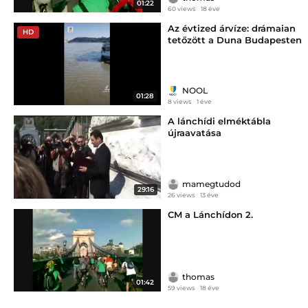
01:22
60 views
18 éve
Az évtized árvíze: drámaian
HD
tetőzött a Duna Budapesten
szombaton
NOOL
01:28
8 views
1 éve
A lánchídi elméktábla
újraavatása
mamegtudod
29:16
26 views
13 éve
CM a Lánchídon 2.
thomas
01:42
59 views
18 éve