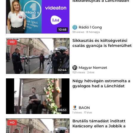
Iskolafelújítás a Lánchídban
Rádió 1 Gong
10:48
59 views
8 hónapja
Sikkasztás és költségvetési
HD
csalás gyanúja is felmerülhet
a Lánchíd felújításával
kapcsolatban
Magyar Nemzet
02:44
1121 views
2 éve
Négy hétvégén ostromolta a
gyalogos had a Lánchidat
BAON
06:53
1 views
17 éve
Brutális támadást indított
HD
Karácsony ellen a Jobbik a
Lánchíd miatt