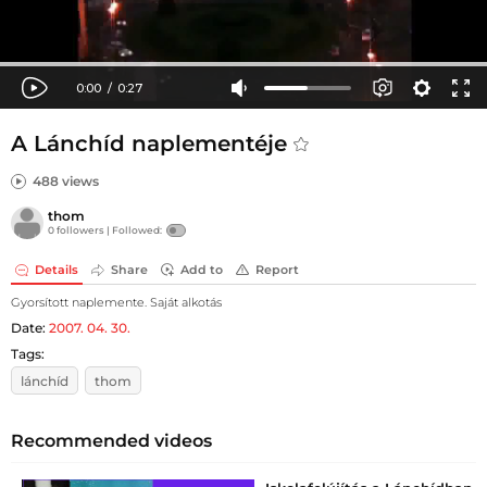
A Lánchíd naplementéje
488 views
thom
0 followers |
Followed:
Details
Share
Add to
Report
Gyorsított naplemente. Saját alkotás
Date:
2007. 04. 30.
Tags:
lánchíd
thom
Recommended videos