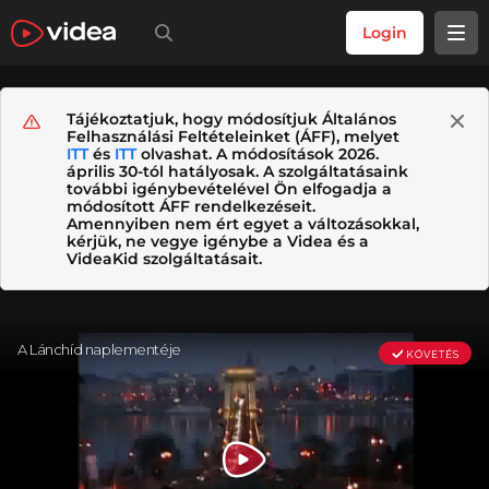
Login
Tájékoztatjuk, hogy módosítjuk Általános
Felhasználási Feltételeinket (ÁFF), melyet
ITT
és
ITT
olvashat. A módosítások 2026.
április 30-tól hatályosak. A szolgáltatásaink
további igénybevételével Ön elfogadja a
módosított ÁFF rendelkezéseit.
Amennyiben nem ért egyet a változásokkal,
kérjük, ne vegye igénybe a Videa és a
VideaKid szolgáltatásait.