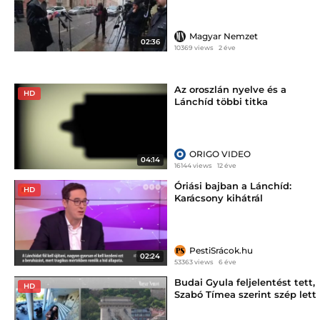
Magyar Nemzet
02:36
10369 views
2 éve
Az oroszlán nyelve és a
HD
Lánchíd többi titka
ORIGO VIDEO
04:14
16144 views
12 éve
Óriási bajban a Lánchíd:
HD
Karácsony kihátrál
PestiSrácok.hu
02:24
53363 views
6 éve
Budai Gyula feljelentést tett,
HD
Szabó Tímea szerint szép lett
a Lánchíd