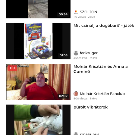
SZOLJON
00:54
110 views
2 éve
Mit csinálj a dugóban? - játék
ferikruger
01:05
244 views
17 éve
Molnár Krisztián és Anna a
HD
Guminő
Molnár Krisztián Fanclub
02:07
800 views
8 éve
púrolt vibrátorok
pinabubus