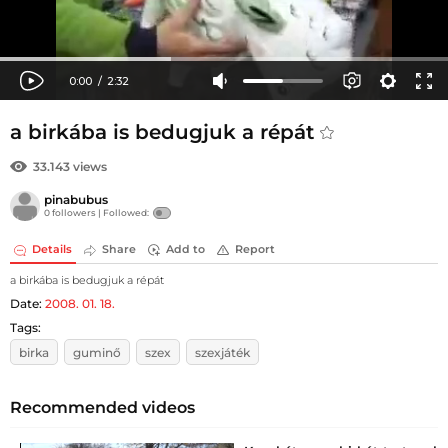
a birkába is bedugjuk a répát
33.143 views
pinabubus
0 followers |
Followed:
Details
Share
Add to
Report
a birkába is bedugjuk a répát
Date:
2008. 01. 18.
Tags:
birka
guminő
szex
szexjáték
Recommended videos