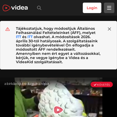
Login
Tájékoztatjuk, hogy módosítjuk Általános
Felhasználási Feltételeinket (ÁFF), melyet
ITT
és
ITT
olvashat. A módosítások 2026.
április 30-tól hatályosak. A szolgáltatásaink
további igénybevételével Ön elfogadja a
módosított ÁFF rendelkezéseit.
Amennyiben nem ért egyet a változásokkal,
kérjük, ne vegye igénybe a Videa és a
VideaKid szolgáltatásait.