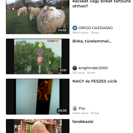
Kecskét vagy birkát tartsunk
otthon?
ORIGO GAZDASÁG
04:53
19447 views
13 éve
Birka, türelemmel...
knightrider2000
01:51
137 views
16 éve
NAGY és FESZES cicik
Pac
00:39
24144 views
19 éve
farokbazár