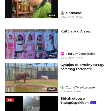
pinabubus
03:38
12003 views
18 éve
Kultúrsokk: A szex
LifeTV műsorrészlet
01:20
20993 views
14 éve
Gyapjas és ormányos: Egy
barátság története
OzoneTV előzetesek
00:45
2122 views
14 éve
Birkák etetése
HD
Tiszapüspökiben