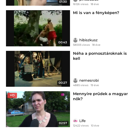
01:30
16126 views
18 éve
Mi is van a fényképen?
hibiszkusz
00:43
58005 views
18 éve
Néha a pornosztároknak is
kell
nemesrobi
00:27
4885 views
19 éve
Mennyire prűdek a magyar
HD
nők?
Life
02:57
12422 views
10 éve