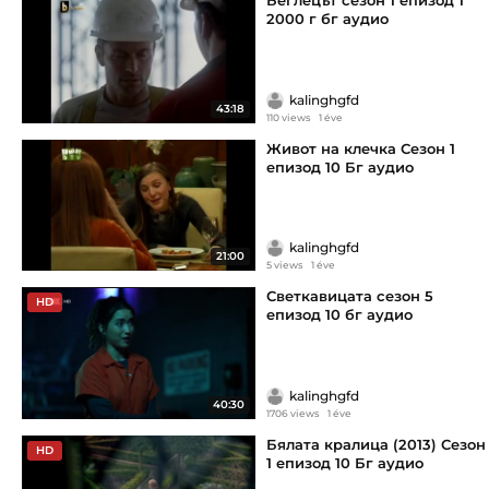
Беглецът сезон 1 епизод 1
2000 г бг аудио
kalinghgfd
43:18
110 views
1 éve
Живот на клечка Сезон 1
епизод 10 Бг аудио
kalinghgfd
21:00
5 views
1 éve
Светкавицата сезон 5
HD
епизод 10 бг аудио
kalinghgfd
40:30
1706 views
1 éve
Бялата кралица (2013) Сезон
HD
1 епизод 10 Бг аудио