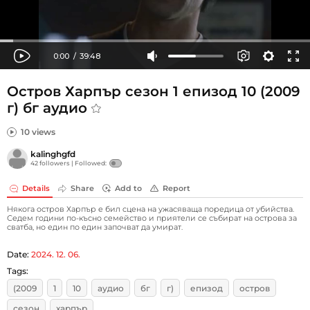
Остров Харпър сезон 1 епизод 10 (2009
г) бг аудио
10 views
kalinghgfd
42 followers |
Followed:
Details
Share
Add to
Report
Някога остров Харпър е бил сцена на ужасяваща поредица от убийства.
Седем години по-късно семейство и приятели се събират на острова за
сватба, но един по един започват да умират.
Date:
2024. 12. 06.
Tags:
(2009
1
10
аудио
бг
г)
епизод
остров
сезон
харпър