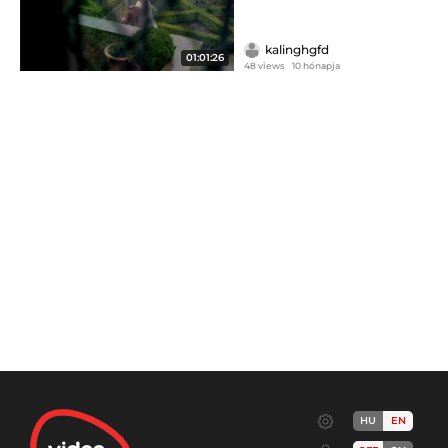
kalinghgfd
01:01:26
48 views
10 hónapja
HU
EN