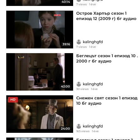
40:14
7 views
1 éve
Остров Харпър сезон 1
епизод 12 (2009 г) бг аудио
kalinghgfd
39:16
7 views
1 éve
Беглецът сезон 1 епизод 10 .
2000 г бг аудио
kalinghgfd
42:00
30 views
1 éve
Снежен свят сезон 1 епизод
HD
10 бг аудио
kalinghgfd
24:00
165 views
1 éve