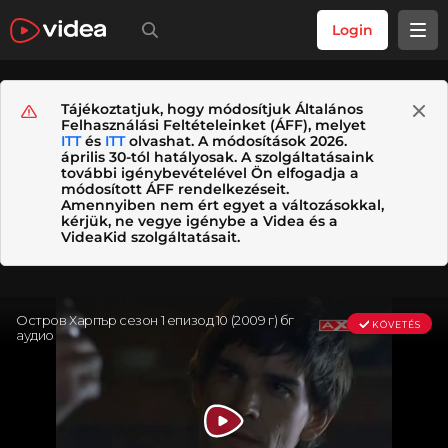
Login
Tájékoztatjuk, hogy módosítjuk Általános
Felhasználási Feltételeinket (ÁFF), melyet
ITT
és
ITT
olvashat. A módosítások 2026.
április 30-tól hatályosak. A szolgáltatásaink
további igénybevételével Ön elfogadja a
módosított ÁFF rendelkezéseit.
Amennyiben nem ért egyet a változásokkal,
kérjük, ne vegye igénybe a Videa és a
VideaKid szolgáltatásait.