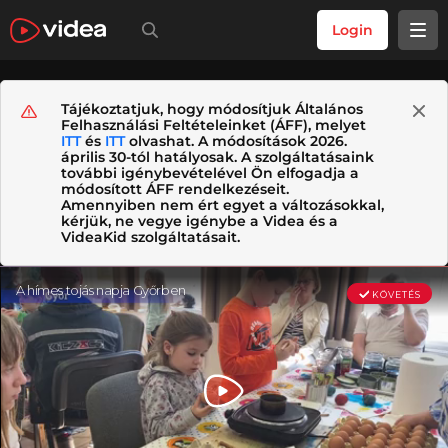
Login
Tájékoztatjuk, hogy módosítjuk Általános
Felhasználási Feltételeinket (ÁFF), melyet
ITT
és
ITT
olvashat. A módosítások 2026.
április 30-tól hatályosak. A szolgáltatásaink
további igénybevételével Ön elfogadja a
módosított ÁFF rendelkezéseit.
Amennyiben nem ért egyet a változásokkal,
kérjük, ne vegye igénybe a Videa és a
VideaKid szolgáltatásait.