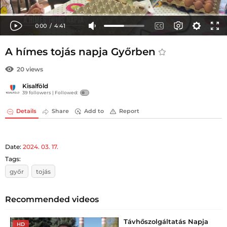
A hímes tojás napja Győrben
20 views
Kisalföld
39 followers |
Followed:
Details
Share
Add to
Report
Date:
2024. 03. 17.
Tags:
győr
tojás
Recommended videos
Távhőszolgáltatás Napja
HD