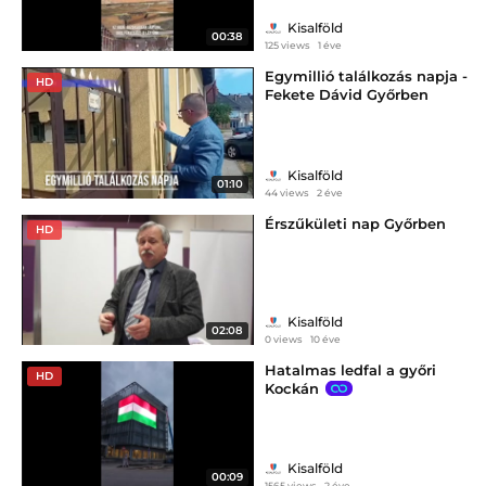
Kisalföld
00:38
125 views
1 éve
Egymillió találkozás napja -
HD
Fekete Dávid Győrben
találkozott a szavazókkal
Kisalföld
01:10
44 views
2 éve
Érszűkületi nap Győrben
HD
Kisalföld
02:08
0 views
10 éve
Hatalmas ledfal a győri
HD
Kockán
Kisalföld
00:09
1565 views
2 éve