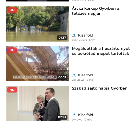
Árvízi körkép Győrben a
HD
tetőzés napján
Kisalföld
01:37
2540 views
1 éve
Megáldották a huszártornyot
HD
és bokrétaünnepet tartottak
Győrben
Kisalföld
00:21
281 views
2 éve
Szabad sajtó napja Győrben
HD
Kisalföld
02:23
0 views
13 éve