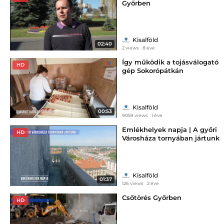
Győrben
Kisalföld
02:40
2 views
8 éve
Így működik a tojásválogató
HD
gép Sokorópátkán
Kisalföld
00:53
9059 views
1 éve
Emlékhelyek napja | A győri
HD
Városháza tornyában jártunk
Kisalföld
01:37
126 views
2 éve
Csőtörés Győrben
HD