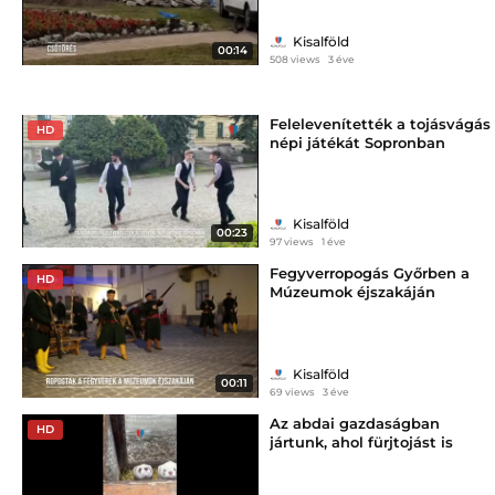
Kisalföld
00:14
508 views
3 éve
Felelevenítették a tojásvágás
HD
népi játékát Sopronban
Kisalföld
00:23
97 views
1 éve
Fegyverropogás Győrben a
HD
Múzeumok éjszakáján
Kisalföld
00:11
69 views
3 éve
Az abdai gazdaságban
HD
jártunk, ahol fürjtojást is
láttunk