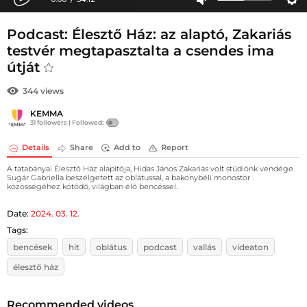
Podcast: Élesztő Ház: az alaptó, Zakariás
testvér megtapasztalta a csendes ima
útját
344 views
KEMMA
31 followers |
Followed:
Details
Share
Add to
Report
​A tatabányai Élesztő Ház alapítója, Hidas János Zakariás volt stúdiónk vendége.
Sugár Gabriella beszélgetett az oblátussal, a bakonybéli monostor
közösségéhez kötődő, világban élő bencéssel.
Date:
2024. 03. 12.
Tags:
bencések
hit
oblátus
podcast
vallás
videaton
élesztő ház
Recommended videos