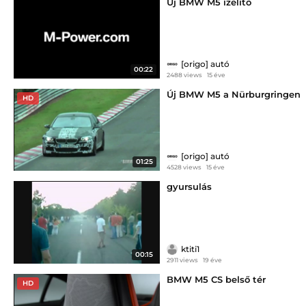
Új BMW M5 ízelítő
[origo] autó
00:22
2488 views
15 éve
Új BMW M5 a Nürburgringen
HD
[origo] autó
01:25
4528 views
15 éve
gyursulás
ktiti1
00:15
2911 views
19 éve
BMW M5 CS belső tér
HD