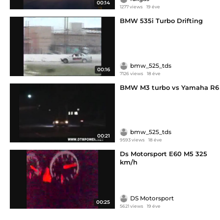
00:14
1277 views
19 éve
BMW 535i Turbo Drifting
bmw_525_tds
00:16
7126 views
18 éve
BMW M3 turbo vs Yamaha R6
bmw_525_tds
00:21
9593 views
18 éve
Ds Motorsport E60 M5 325
km/h
DS Motorsport
00:25
5621 views
19 éve