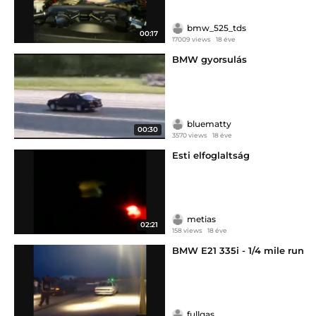
bmw_525_tds
00:17
17009 views
18 éve
BMW gyorsulás
bluematty
00:30
3570 views
18 éve
Esti elfoglaltság
metias
02:21
158 views
18 éve
BMW E21 335i - 1/4 mile run
fullgas