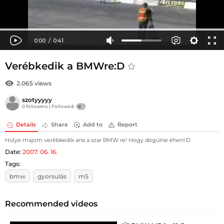
Verébkedik a BMWre:D
2.065 views
szotyyyyy
0 followers |
Followed:
Details
Share
Add to
Report
Hülye majom verébkedik arra a szar BMW re! Hogy dögülne éhen!:D
Date:
2007. 06. 16.
Tags:
bmw
gyorsulás
m5
Recommended videos