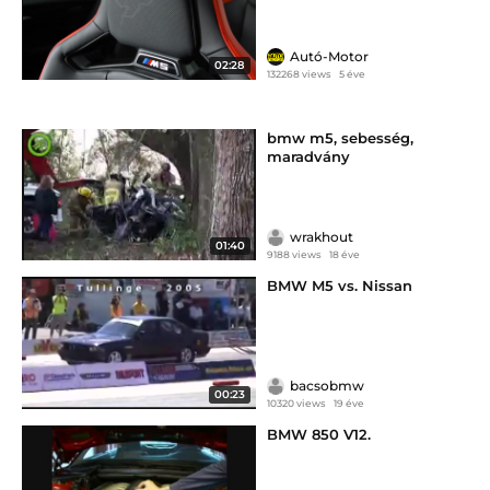
Autó-Motor
02:28
132268 views
5 éve
bmw m5, sebesség,
maradvány
wrakhout
01:40
9188 views
18 éve
BMW M5 vs. Nissan
bacsobmw
00:23
10320 views
19 éve
BMW 850 V12.