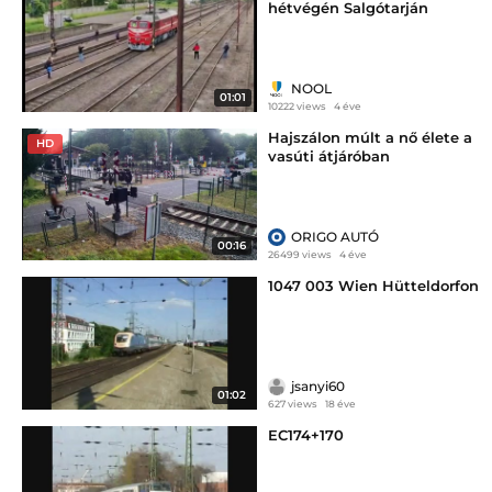
hétvégén Salgótarján
közelében is
NOOL
01:01
10222 views
4 éve
Hajszálon múlt a nő élete a
HD
vasúti átjáróban
ORIGO AUTÓ
00:16
26499 views
4 éve
1047 003 Wien Hütteldorfon
jsanyi60
01:02
627 views
18 éve
EC174+170