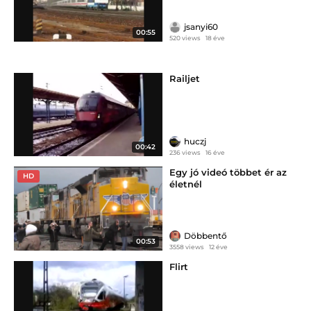
jsanyi60
00:55
520 views
18 éve
Railjet
huczj
00:42
236 views
16 éve
Egy jó videó többet ér az
HD
életnél
Döbbentő
00:53
3558 views
12 éve
Flirt