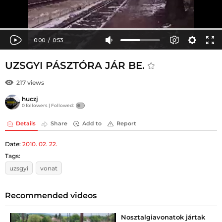
UZSGYI PÁSZTÓRA JÁR BE.
217 views
huczj
0 followers |
Followed:
Details
Share
Add to
Report
Date:
2010. 02. 22.
Tags:
uzsgyi
vonat
Recommended videos
Nosztalgiavonatok jártak