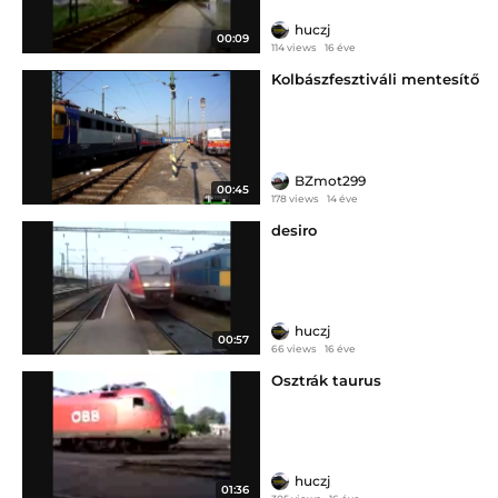
huczj
00:09
114 views
16 éve
Kolbászfesztiváli mentesítő
BZmot299
00:45
178 views
14 éve
desiro
huczj
00:57
66 views
16 éve
Osztrák taurus
huczj
01:36