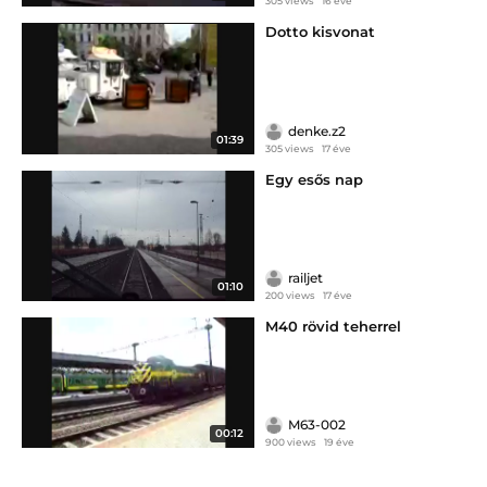
305 views
16 éve
Dotto kisvonat
denke.z2
01:39
305 views
17 éve
Egy esős nap
railjet
01:10
200 views
17 éve
M40 rövid teherrel
M63-002
00:12
900 views
19 éve