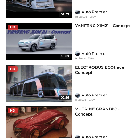
Autó Premier
02:55
18 views
3 éve
YANFENG XiM21 - Concept
HD
Autó Premier
01:59
9 views
3 éve
ELECTROBUS ECOtrace
HD
Concept
Autó Premier
02:56
11 views
3 éve
V - TRINE GRANDIO -
HD
Concept
Autó Premier