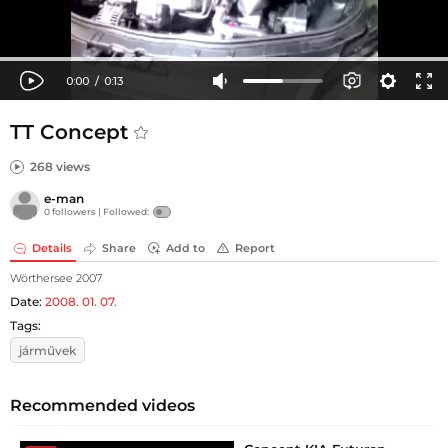
TT Concept
268 views
e-man
0 followers |
Followed:
Details
Share
Add to
Report
Wörthersee 2007
Date:
2008. 01. 07.
Tags:
járművek
Recommended videos