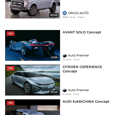
ORIGO AUTÓ
02:45
8582 views
13 éve
AVANT SOLO Concept
HD
Autó Premier
01:59
11 views
3 éve
CITROEN CXPERIENCE
HD
Concept
Autó Premier
01:43
5 views
3 éve
AUDI ExMACHINA Concept
HD