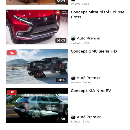
03:05
1 views
3 éve
Concept Mitsubishi Eclipse
Cross
Autó Premier
03:03
5 views
5 éve
Concept GMC Sierra HD
HD
Autó Premier
01:26
11 views
5 éve
Concept KIA Niro EV
HD
Autó Premier
01:50
3 views
5 éve