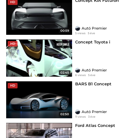
Concept KIA Futuron
HD
Autó Premier
00:59
5 views
5 éve
Concept Toyota i
HD
Autó Premier
02:45
6 views
5 éve
BARS B1 Concept
HD
Autó Premier
02:50
11 views
3 éve
Ford Atlas Concept