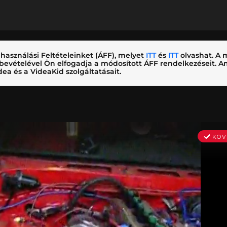
használási Feltételeinket (ÁFF), melyet
ITT
és
ITT
olvashat. A m
nybevételével Ön elfogadja a módosított ÁFF rendelkezéseit.
ea és a VideaKid szolgáltatásait.