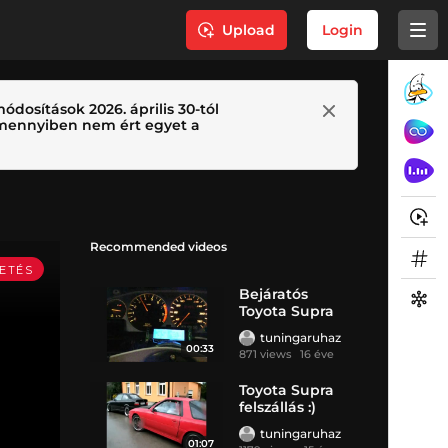
Upload
Login
ódosítások 2026. április 30-tól
 Amennyiben nem ért egyet a
Recommended videos
Bejáratós
Toyota Supra
2JZ
tuningaruhaz
00:33
871 views
16 éve
Toyota Supra
felszállás :)
tuningaruhaz
01:07