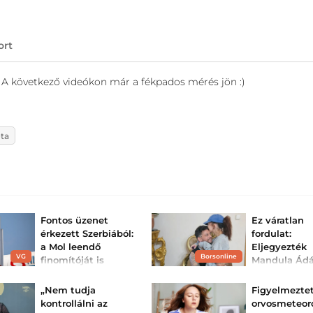
ort
. A következő videókon már a fékpados mérés jön :)
ta
Fontos üzenet
Ez váratlan
érkezett Szerbiából:
fordulat:
a Mol leendő
Eljegyezték
VG
Borsonline
finomítóját is
Mandula Ád
érintik az ellátási
exét?
problémák
A botrányos páro
„Nem tudja
Figyelmezte
ideje nincs együt
A szerb kormány szerint
kontrollálni az
orvosmeteor
sok balhé miatt
nincsenek ellátási gondok
kihagyhatatlano