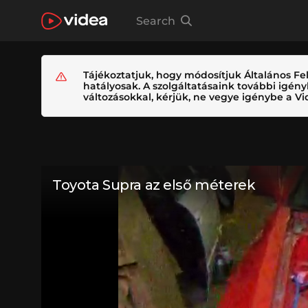
Search
Tájékoztatjuk, hogy módosítjuk Általános Fel
hatályosak. A szolgáltatásaink további igé
változásokkal, kérjük, ne vegye igénybe a Vid