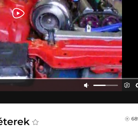
éterek
68