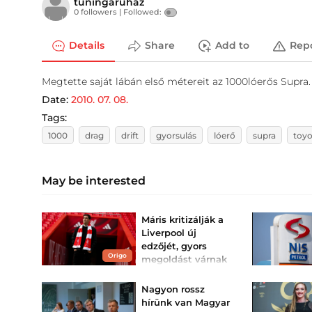
tuningaruhaz
0 followers |
Followed:
Details
Share
Add to
Rep
Megtette saját lábán első métereit az 1000lóerős Supra
Date:
2010. 07. 08.
Tags:
1000
drag
drift
gyorsulás
lóerő
supra
toyo
May be interested
Máris kritizálják a
Liverpool új
edzőjét, gyors
Origo
megoldást várnak
tőle
A szurkolók a Leeds elleni
Nagyon rossz
4-2-es vereség óta máris
hírünk van Magyar
Andoni Iraola vezetőedzőt
támadják.