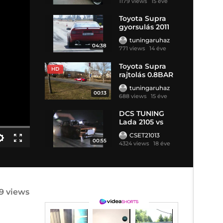
1179 views
15 éve
Toyota Supra
gyorsulás 2011
tuningaruhaz
04:38
771 views
14 éve
Toyota Supra
HD
rajtolás 0.8BAR
tuningaruhaz
00:13
688 views
15 éve
DCS TUNING
Lada 2105 vs
Supra
CSET21013
00:55
4324 views
18 éve
9 views