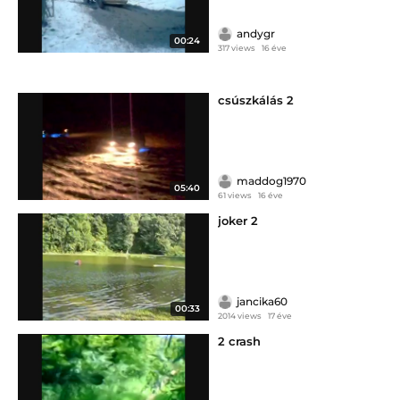
andygr
00:24
317 views
16 éve
csúszkálás 2
maddog1970
05:40
61 views
16 éve
joker 2
jancika60
00:33
2014 views
17 éve
2 crash