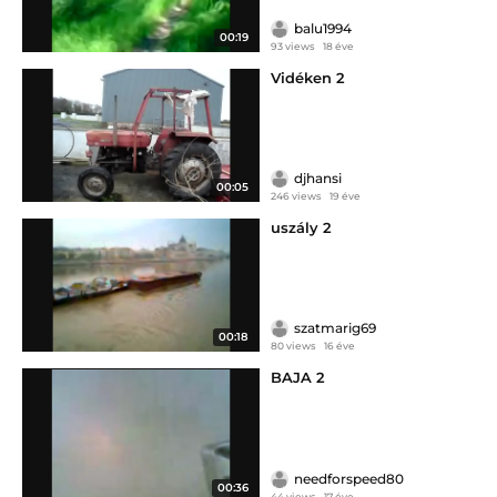
balu1994
00:19
93 views
18 éve
Vidéken 2
djhansi
00:05
246 views
19 éve
uszály 2
szatmarig69
00:18
80 views
16 éve
BAJA 2
needforspeed80
00:36
44 views
17 éve