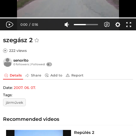
szegász 2
222 views
senorito
0 followers |
Followed:
Details
Share
Add to
Report
Date:
2007. 06. 07.
Tags:
járművek
Recommended videos
Repülés 2