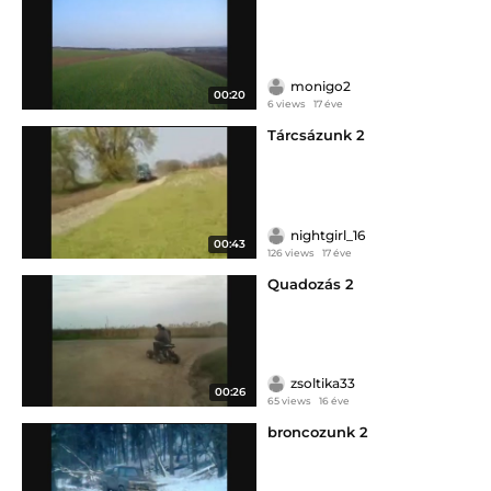
monigo2
00:20
6 views
17 éve
Tárcsázunk 2
nightgirl_16
00:43
126 views
17 éve
Quadozás 2
zsoltika33
00:26
65 views
16 éve
broncozunk 2