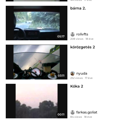
bárna 2.
rolivfts
05:17
208 views
18 éve
körözgetés 2
nyuda
03:11
252 views
17 éve
Kóka 2
farkas.goliat
00:11
84 views
18 éve