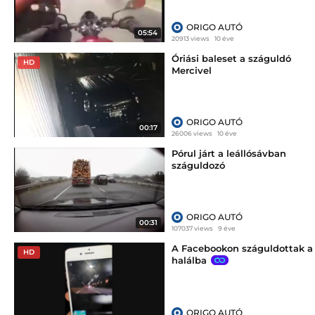
ORIGO AUTÓ
05:54
20913 views
10 éve
Óriási baleset a száguldó
HD
Mercivel
ORIGO AUTÓ
00:17
26006 views
10 éve
Pórul járt a leállósávban
száguldozó
ORIGO AUTÓ
00:31
107037 views
9 éve
A Facebookon száguldottak a
HD
halálba
ORIGO AUTÓ