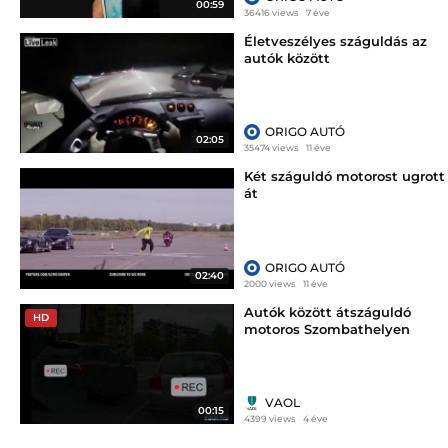
00:59
36416 views
7 éve
Életveszélyes száguldás az
autók között
ORIGO AUTÓ
02:05
35474 views
11 éve
Két száguldó motorost ugrott
át
ORIGO AUTÓ
02:40
2000 views
11 éve
Autók között átszáguldó
HD
motoros Szombathelyen
VAOL
00:15
4399 views
4 éve