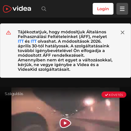
Login
Tájékoztatjuk, hogy módosítjuk Általános
Felhasználási Feltételeinket (ÁFF), melyet
ITT
és
ITT
olvashat. A módosítások 2026.
április 30-tól hatályosak. A szolgáltatásaink
további igénybevételével Ön elfogadja a
módosított ÁFF rendelkezéseit.
Amennyiben nem ért egyet a változásokkal,
kérjük, ne vegye igénybe a Videa és a
VideaKid szolgáltatásait.