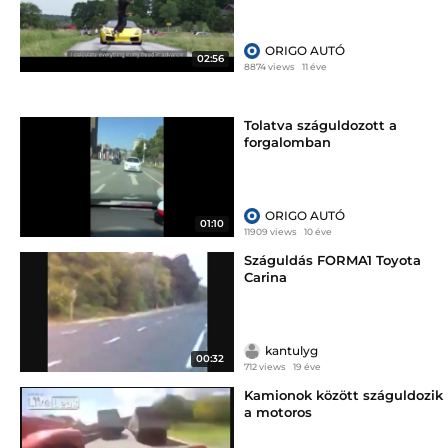
ORIGO AUTÓ
02:56
8874 views
11 éve
Tolatva száguldozott a
forgalomban
ORIGO AUTÓ
01:10
11909 views
10 éve
Száguldás FORMA1 Toyota
Carina
kantulyg
00:32
712 views
19 éve
Kamionok között száguldozik
a motoros