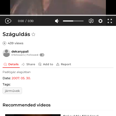
Száguldás
439 views
dekanypali
0 followers |
Followed:
Details
Share
Add to
Report
Padlógáz alagútban
Date:
2007. 05. 30.
Tags:
járművek
Recommended videos