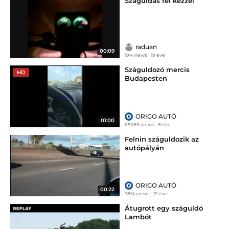
Száguldás fél kézzel
raduan
00:09
194 views
19 éve
Száguldozó mercis
HD
Budapesten
ORIGO AUTÓ
01:00
65089 views
8 éve
Felnin száguldozik az
autópályán
ORIGO AUTÓ
00:22
7814 views
12 éve
Átugrott egy száguldó
Lambót