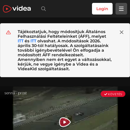
Login
Tájékoztatjuk, hogy módosítjuk Általános
Felhasználási Feltételeinket (ÁFF), melyet
ITT
és
ITT
olvashat. A módosítások 2026.
április 30-tól hatályosak. A szolgáltatásaink
további igénybevételével Ön elfogadja a
módosított ÁFF rendelkezéseit.
Amennyiben nem ért egyet a változásokkal,
kérjük, ne vegye igénybe a Videa és a
VideaKid szolgáltatásait.