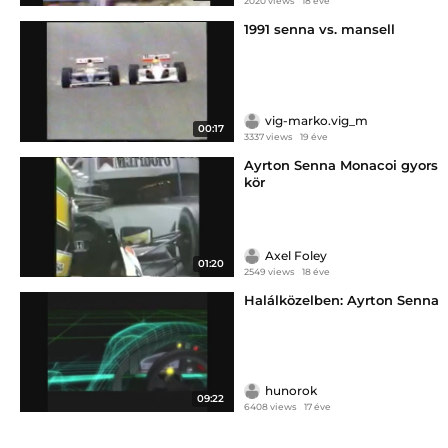
2020 views
18 éve
1991 senna vs. mansell
vig-marko.vig_m
00:17
3337 views
19 éve
Ayrton Senna Monacoi gyors
kör
Axel Foley
01:20
2549 views
18 éve
Halálközelben: Ayrton Senna
hunorok
09:22
6408 views
17 éve