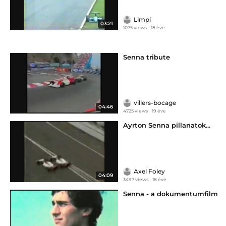
Limpi
03:21
1075 views
18 éve
Senna tribute
villers-bocage
04:46
4725 views
19 éve
Ayrton Senna pillanatok...
Axel Foley
04:09
3497 views
18 éve
Senna - a dokumentumfilm