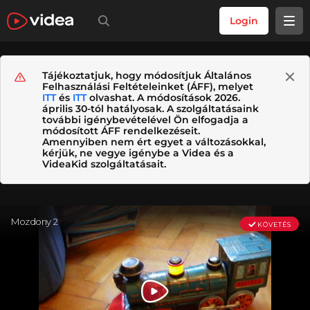
Login
Tájékoztatjuk, hogy módosítjuk Általános
Felhasználási Feltételeinket (ÁFF), melyet
ITT
és
ITT
olvashat. A módosítások 2026.
április 30-tól hatályosak. A szolgáltatásaink
további igénybevételével Ön elfogadja a
módosított ÁFF rendelkezéseit.
Amennyiben nem ért egyet a változásokkal,
kérjük, ne vegye igénybe a Videa és a
VideaKid szolgáltatásait.