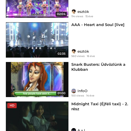
esztók
02:04
114 views
15 éve
AAA - Heart and Soul [live]
esztók
02:35
560 views
16 éve
Snark Busters: Üdvözlünk a
Klubban
InfoO
01:00
100 views
14 éve
Midnight Taxi (Éjféli taxi) - 2.
HD
rész
A + I