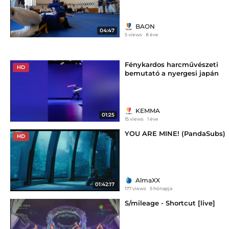
BAON
04:47
5 views
8 éve
Fénykardos harcművészeti
HD
bemutató a nyergesi japán
napon
KEMMA
01:25
15 views
1 éve
YOU ARE MINE! (PandaSubs)
HD
AlmaXX
01:42:17
177 views
5 hónapja
S/mileage - Shortcut [live]