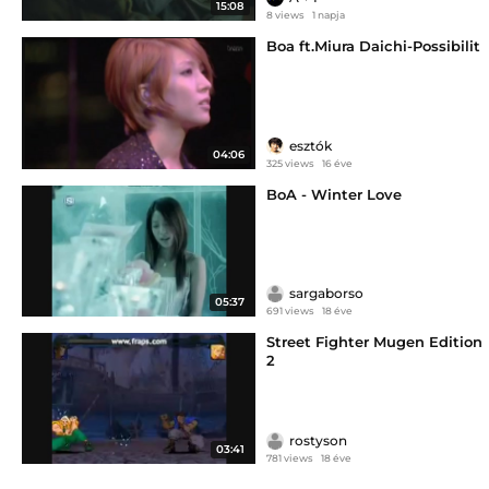
15:08
8 views
1 napja
Boa ft.Miura Daichi-Possibilit
esztók
04:06
325 views
16 éve
BoA - Winter Love
sargaborso
05:37
691 views
18 éve
Street Fighter Mugen Edition
2
rostyson
03:41
781 views
18 éve