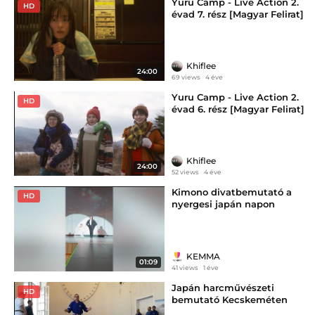
Yuru Camp - Live Action 2.
HD
évad 7. rész [Magyar Felirat]
Khiflee
24:00
69 views
4 éve
Yuru Camp - Live Action 2.
HD
évad 6. rész [Magyar Felirat]
Khiflee
24:00
52 views
4 éve
Kimono divatbemutató a
HD
nyergesi japán napon
KEMMA
01:09
41 views
1 éve
Japán harcművészeti
HD
bemutató Kecskeméten