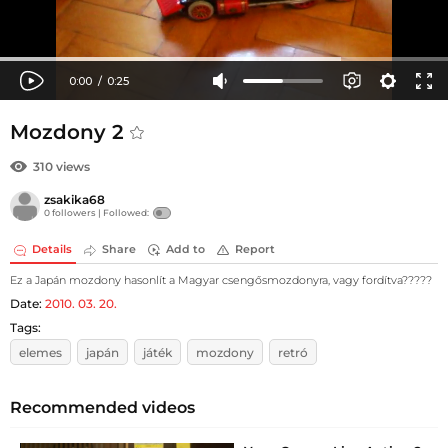
Mozdony 2
310 views
zsakika68
0 followers |
Followed:
Details
Share
Add to
Report
Ez a Japán mozdony hasonlít a Magyar csengősmozdonyra, vagy fordítva?????
Date:
2010. 03. 20.
Tags:
elemes
japán
játék
mozdony
retró
Recommended videos