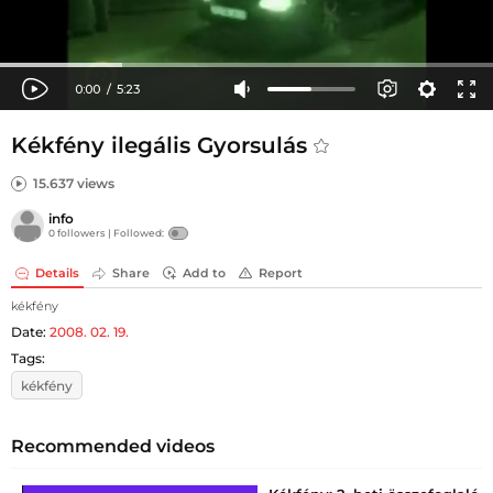
Kékfény ilegális Gyorsulás
15.637 views
info
0 followers |
Followed:
Details
Share
Add to
Report
kékfény
Date:
2008. 02. 19.
Tags:
kékfény
Recommended videos