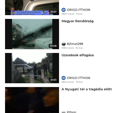
ORIGO ITTHON
01:01
2867 views
11 éve
Magyar Rendőrség
BZmot299
10:46
1985 views
16 éve
Uzsorások elfogása
ORIGO ITTHON
01:01
1894 views
15 éve
A Nyugati tér a tragédia előtt
itthon