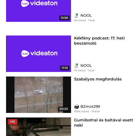
NOOL
15:56
34 views
1 éve
Kékfény podcast: 17. heti
beszámoló
NOOL
11:10
14 views
1 éve
Szabályos megfordulás
BZmot299
00:25
1094 views
14 éve
Gumibottal és baltával esett
HD
neki