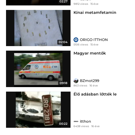
02:27
9812 views
15 éve
Kínai metamfetamin
ORIGO ITTHON
02:04
5106 views
15 éve
Magyar mentők
BZmot299
09:18
863 views
16 éve
Élő adásban lőtték le
itthon
00:22
6438 views
16 éve