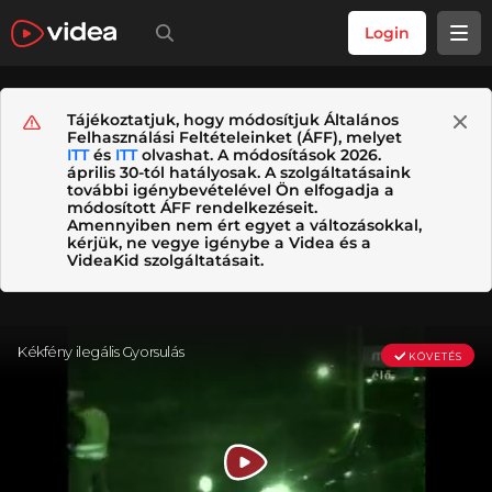
Login
Tájékoztatjuk, hogy módosítjuk Általános
Felhasználási Feltételeinket (ÁFF), melyet
ITT
és
ITT
olvashat. A módosítások 2026.
április 30-tól hatályosak. A szolgáltatásaink
további igénybevételével Ön elfogadja a
módosított ÁFF rendelkezéseit.
Amennyiben nem ért egyet a változásokkal,
kérjük, ne vegye igénybe a Videa és a
VideaKid szolgáltatásait.