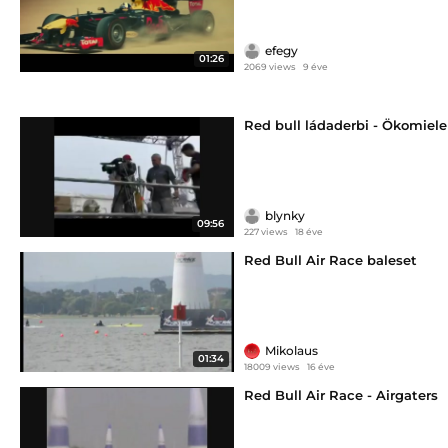
efegy
01:26
2069 views
9 éve
Red bull ládaderbi - Ökomiele
blynky
09:56
227 views
18 éve
Red Bull Air Race baleset
Mikolaus
01:34
18009 views
16 éve
Red Bull Air Race - Airgaters