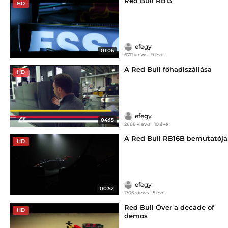
Red Bull RB13
HD
efegy
01:06
6711 views
9 éve
A Red Bull főhadiszállása
HD
efegy
04:15
2688 views
10 éve
A Red Bull RB16B bemutatója
HD
efegy
00:52
1706 views
5 éve
Red Bull Over a decade of
HD
demos