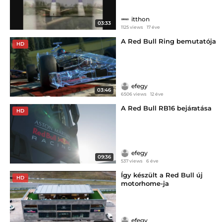
itthon
03:33
1125 views
17 éve
A Red Bull Ring bemutatója
HD
efegy
03:46
6506 views
12 éve
A Red Bull RB16 bejáratása
HD
efegy
09:36
537 views
6 éve
Így készült a Red Bull új
HD
motorhome-ja
efegy