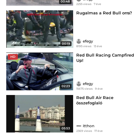
00:48
2255 views
7 éve
Rugalmas a Red Bull orra?
efegy
00:19
8195 views
13 éve
Red Bull Racing Campfired
HD
Up!
efegy
02:23
15675 views
9 éve
Red Bull Air Race
összefoglaló
itthon
05:53
2369 views
17 éve