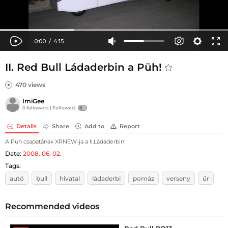
II. Red Bull Ládaderbin a Püh!
470 views
ImiGee
0 followers |
Followed:
Details
Share
Add to
Report
A Püh csapatának XRNEW-ja a II.Ládaderbin!
Date:
2008. 06. 02.
Tags:
autó
bull
hivatal
ládaderbi
pomáz
verseny
űr
Recommended videos