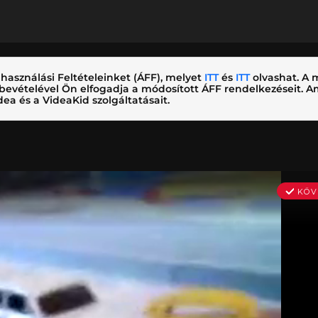
használási Feltételeinket (ÁFF), melyet
ITT
és
ITT
olvashat. A m
nybevételével Ön elfogadja a módosított ÁFF rendelkezéseit.
ea és a VideaKid szolgáltatásait.