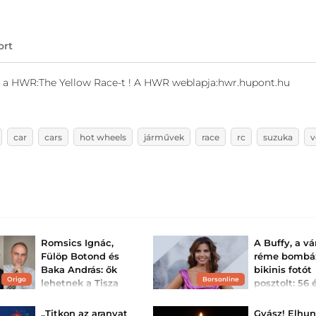
ort
g a HWR:The Yellow Race-t ! A HWR weblapja:hwr.hupont.hu
car
cars
hot wheels
járművek
race
rc
suzuka
v
Romsics Ignác,
A Buffy, a v
Fülöp Botond és
réme bombá
Baka András: ők
bikinis fotót
Origo
Borsonline
lehetnek a Tisza
posztolt: 56
államfőjelöltjei?
kirobbanó
formában va
Történész, ügyvéd és egy
„Titkon az aranyat
Gyász! Elhun