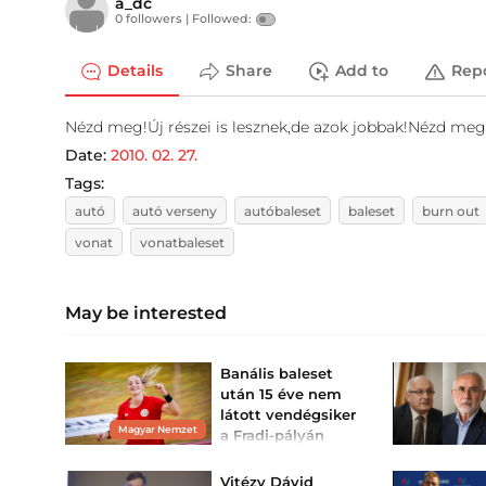
a_dc
0 followers |
Followed:
Details
Share
Add to
Rep
Nézd meg!Új részei is lesznek,de azok jobbak!Nézd me
Date:
2010. 02. 27.
Tags:
autó
autó verseny
autóbaleset
baleset
burn out
vonat
vonatbaleset
May be interested
Banális baleset
után 15 éve nem
látott vendégsiker
Magyar Nemzet
a Fradi-pályán
Az ETO kiütötte a francia
bajnokot.
Vitézy Dávid