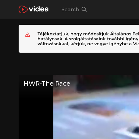
Search
Tájékoztatjuk, hogy módosítjuk Általános Fel
hatályosak. A szolgáltatásaink további igé
változásokkal, kérjük, ne vegye igénybe a Vid