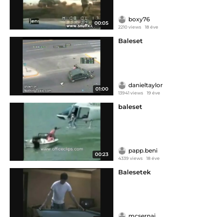
boxy76
00:05
2210 views
18 éve
Baleset
danieltaylor
01:00
13941 views
19 éve
baleset
papp.beni
00:23
4339 views
18 éve
Balesetek
mcsernai