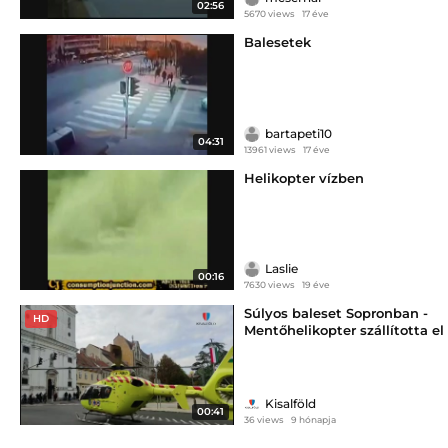
02:56
5670 views
17 éve
Balesetek
bartapeti10
04:31
13961 views
17 éve
Helikopter vízben
Laslie
00:16
7630 views
19 éve
Súlyos baleset Sopronban -
HD
Mentőhelikopter szállította el
a fiatal lányt
Kisalföld
00:41
36 views
9 hónapja