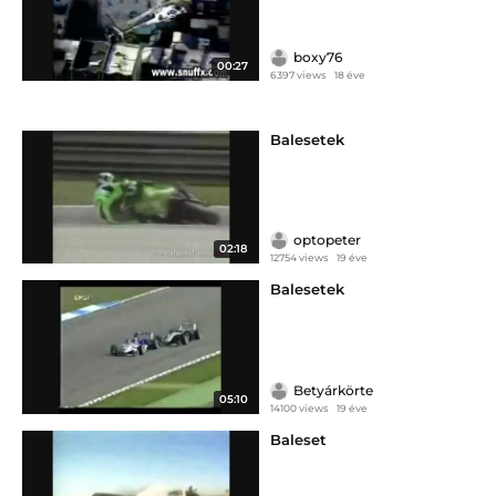
boxy76
00:27
6397 views
18 éve
Balesetek
optopeter
02:18
12754 views
19 éve
Balesetek
Betyárkörte
05:10
14100 views
19 éve
Baleset