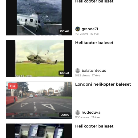
Helikopter baleset
grande71
00:46
721 views
16 éve
Helikopter baleset
balatontecus
00:30
5182 views
17 éve
Londoni helikopter baleset
HD
hudeduva
00:14
1130 views
13 éve
Helikopter baleset