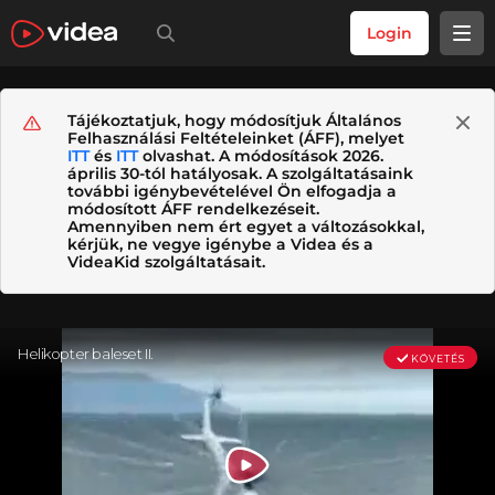
Login
Tájékoztatjuk, hogy módosítjuk Általános
Felhasználási Feltételeinket (ÁFF), melyet
ITT
és
ITT
olvashat. A módosítások 2026.
április 30-tól hatályosak. A szolgáltatásaink
további igénybevételével Ön elfogadja a
módosított ÁFF rendelkezéseit.
Amennyiben nem ért egyet a változásokkal,
kérjük, ne vegye igénybe a Videa és a
VideaKid szolgáltatásait.