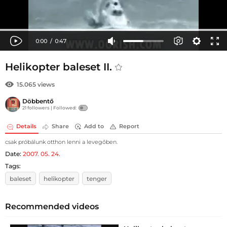
Helikopter baleset II.
15.065 views
Döbbentő
21 followers |
Followed:
Details
Share
Add to
Report
csak próbálunk otthon lenni a levegőben.
Date:
2007. 05. 24.
Tags:
baleset
helikopter
tenger
Recommended videos