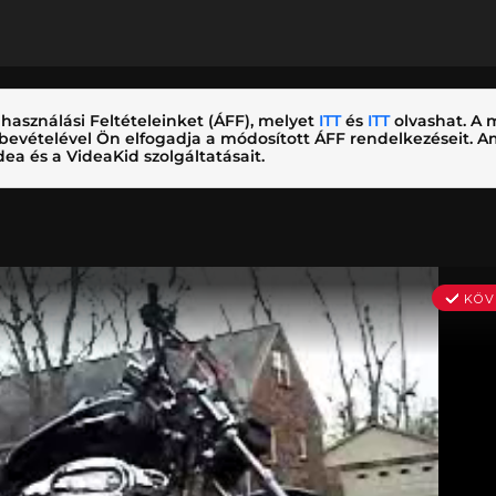
használási Feltételeinket (ÁFF), melyet
ITT
és
ITT
olvashat. A m
nybevételével Ön elfogadja a módosított ÁFF rendelkezéseit.
ea és a VideaKid szolgáltatásait.