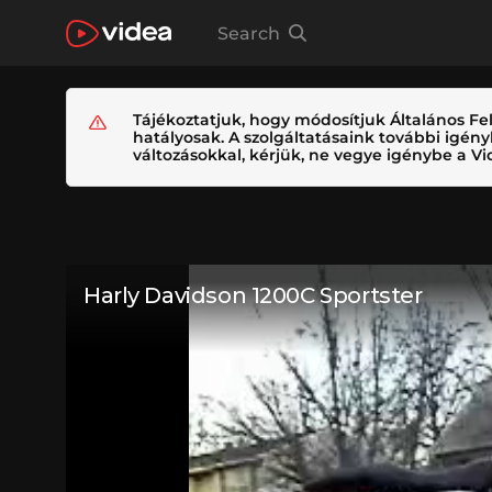
Search
Tájékoztatjuk, hogy módosítjuk Általános Fel
hatályosak. A szolgáltatásaink további igé
változásokkal, kérjük, ne vegye igénybe a Vid