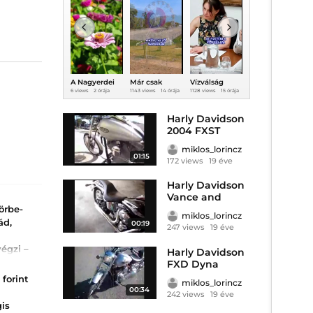
A Nagyerdei
Már csak
Vízválság
Románia
Ú
Virágoskertbe
napok
helyett
nagyot zuhant
6 views
2 órája
1143 views
14 órája
1128 views
15 órája
2 views
2 órája
5
n jártunk
választanak el
Facebook-
T
a Szigettől!
háború:
teljesen
Harly Davidson
elszabadultak
2004 FXST
az indulatok
miklos_lorincz
01:15
172 views
19 éve
Harly Davidson
Vance and
Hines
örbe-
miklos_lorincz
ád,
00:19
247 views
19 éve
égzi –
Harly Davidson
b mint
FXD Dyna
Super
 forint
miklos_lorincz
s
00:34
242 views
19 éve
sik.
is