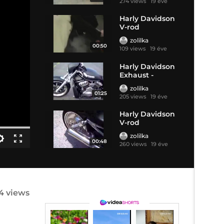
274 views
19 éve
Harly Davidson
V-rod
zolilka
00:50
109 views
19 éve
Harly Davidson
Exhaust -
VRSCD
zolilka
01:25
205 views
19 éve
Harly Davidson
V-rod
zolilka
00:48
260 views
19 éve
4 views