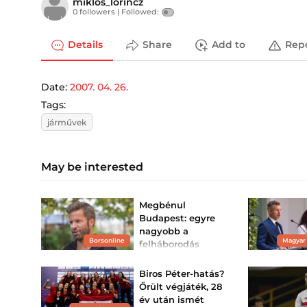
miklos_lorincz
0 followers |
Followed:
Details
Share
Add to
Rep
Date:
2007. 04. 26.
Tags:
járművek
May be interested
Megbénul
Budapest: egyre
nagyobb a
Borsonline
Magyar
felháborodás
Sebestyén Balázs
bulija miatt –
Biros Péter-hatás?
Vitézy Dávid is
Őrült végjáték, 28
megs...
év után ismét