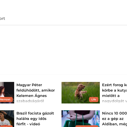
ort
Magyar Péter
Ezért forog k
feldühödött, amikor
körbe a kuty
Kelemen Ágnes
mielőtt a
 Nemzet
Life
szabadságáról
nagydolgát v
kérdezték
A válasz töb
furcsa
A kormányfő azt állította,
Brazil focista gázolt
Nincs 10 000
hogy a vízügyi államtitkár
Nem a kényelme
halálra egy idős
ez a gép az
az ő kérésére fontos
testhelyzetet kere
tárgyaláson vett részt.
férfit - videó
Aldiban, még