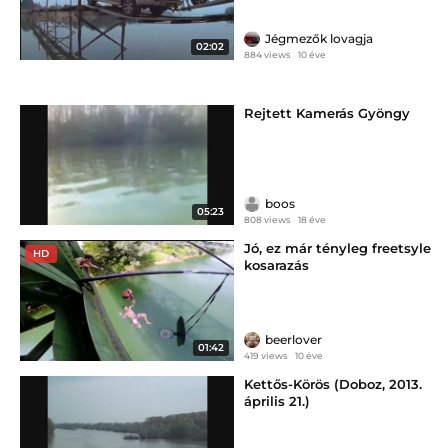
Jégmezők lovagja
02:02
884 views
10 éve
Rejtett Kamerás Gyöngy
boos
05:23
808 views
18 éve
Jó, ez már tényleg freetsyle
HD
kosarazás
beerlover
01:42
419 views
10 éve
Kettős-Körös (Doboz, 2013.
április 21.)