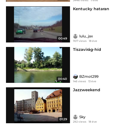
3446 views
11 éve
Kentucky hataran
lulu_jax
00:49
1107 views
18 éve
Tiszavirág-híd
BZmot299
00:40
146 views
13 éve
Jazzweekend
Sky
01:29
292 views
18 éve