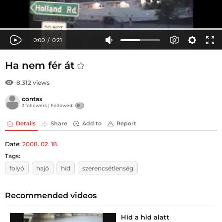
Ha nem fér át
8.312 views
contax
3 followers |
Followed:
Details
Share
Add to
Report
Date:
2008. 02. 18.
Tags:
folyó
hajó
híd
szerencsétlenség
Recommended videos
Híd a híd alatt