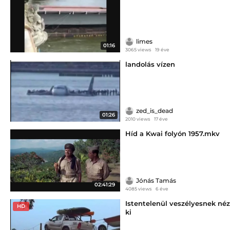
limes
01:16
3065 views
19 éve
landolás vízen
zed_is_dead
01:26
2010 views
17 éve
Híd a Kwai folyón 1957.mkv
Jónás Tamás
02:41:29
4085 views
6 éve
Istentelenül veszélyesnek néz
HD
ki