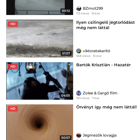
BZmot299
00:12
173 views
13 éve
Ilyen csilingelő jégtorlódást
HD
még nem láttál
viktoratakarító
01:57
568 views
10 éve
Bartók Krisztián - Hazatér
HD
Zolee & Gergő film
04:55
193 views
7 éve
Örvényt így még nem láttál!
HD
Jégmezők lovagja
00:57