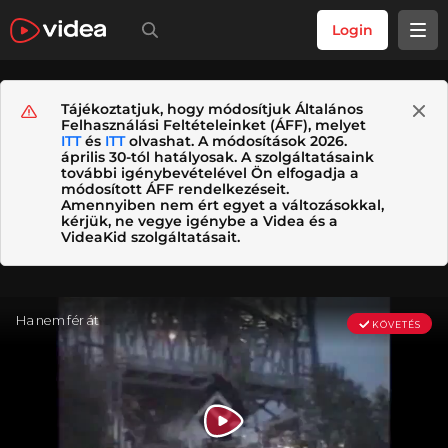
Login
Tájékoztatjuk, hogy módosítjuk Általános
Felhasználási Feltételeinket (ÁFF), melyet
ITT
és
ITT
olvashat. A módosítások 2026.
április 30-tól hatályosak. A szolgáltatásaink
további igénybevételével Ön elfogadja a
módosított ÁFF rendelkezéseit.
Amennyiben nem ért egyet a változásokkal,
kérjük, ne vegye igénybe a Videa és a
VideaKid szolgáltatásait.