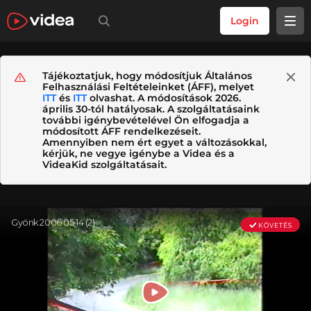
Login
Tájékoztatjuk, hogy módosítjuk Általános
Felhasználási Feltételeinket (ÁFF), melyet
ITT
és
ITT
olvashat. A módosítások 2026.
április 30-tól hatályosak. A szolgáltatásaink
további igénybevételével Ön elfogadja a
módosított ÁFF rendelkezéseit.
Amennyiben nem ért egyet a változásokkal,
kérjük, ne vegye igénybe a Videa és a
VideaKid szolgáltatásait.