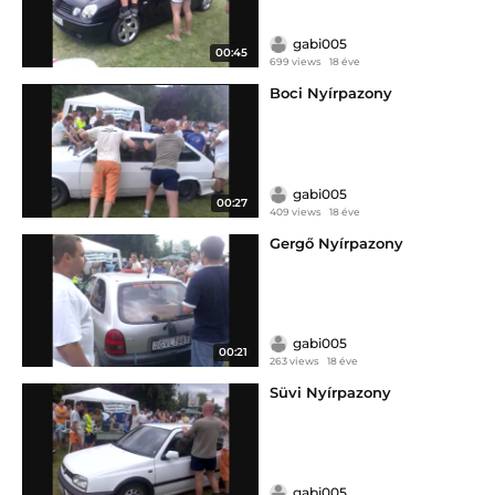
gabi005
00:45
699 views
18 éve
Boci Nyírpazony
gabi005
00:27
409 views
18 éve
Gergő Nyírpazony
gabi005
00:21
263 views
18 éve
Süvi Nyírpazony
gabi005