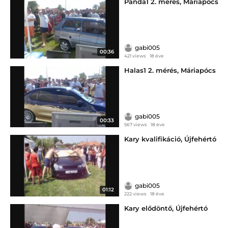
Panda1 2. mérés, Máriapócs
gabi005
00:36
421 views
18 éve
Halas1 2. mérés, Máriapócs
gabi005
00:33
567 views
18 éve
Kary kvalifikáció, Újfehértó
gabi005
01:12
222 views
18 éve
Kary elődöntő, Újfehértó