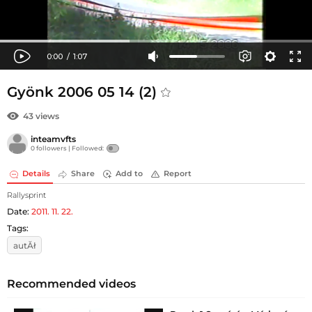
Gyönk 2006 05 14 (2)
43 views
inteamvfts
0 followers |
Followed:
Details
Share
Add to
Report
Rallysprint
Date:
2011. 11. 22.
Tags:
autĂł
Recommended videos