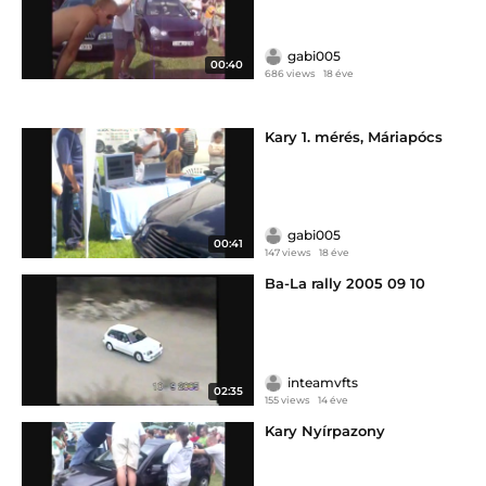
gabi005
00:40
686 views
18 éve
Kary 1. mérés, Máriapócs
gabi005
00:41
147 views
18 éve
Ba-La rally 2005 09 10
inteamvfts
02:35
155 views
14 éve
Kary Nyírpazony