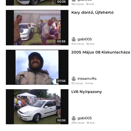
00:39
182 views
18 éve
Kary döntő, Újfehértó
gabi005
00:38
941 views
18 éve
2005 Május 08 Kiskunlacháza
inteamvfts
07:56
93 views
14 éve
LV6 Nyírpazony
gabi005
00:36
378 views
18 éve