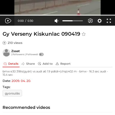
Gy Verseny Kiskunlac 090419
210 views
Zsaat
2 followers |
Followed:
Details
Share
Add to
Report
bmw e30 318is(gyári) vs audi a6 1.9 pdtdi+(chip)402 m - bmw - 16.3 sec audi -
15.4 sec
Date:
2009. 04. 20.
Tags:
gyorsulás
Recommended videos