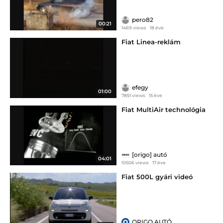
pero82
00:21
1469 views
18 éve
Fiat Linea-reklám
efegy
01:00
7851 views
15 éve
Fiat MultiAir technológia
[origo] autó
04:01
10506 views
17 éve
Fiat 500L gyári videó
ORIGO AUTÓ