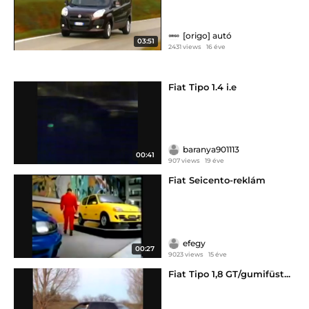
[origo] autó
03:51
2431 views
16 éve
Fiat Tipo 1.4 i.e
baranya901113
00:41
907 views
19 éve
Fiat Seicento-reklám
efegy
00:27
9023 views
15 éve
Fiat Tipo 1,8 GT/gumifüst...