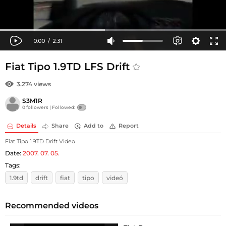
Fiat Tipo 1.9TD LFS Drift
3.274 views
S3M1R
0 followers |
Followed:
Details
Share
Add to
Report
Fiat Tipo 1.9TD Drift Video
Date:
2007. 07. 05.
Tags:
1.9td
drift
fiat
tipo
videó
Recommended videos