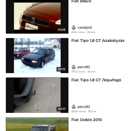
Fiat Bravo
varaljaid
01:05
806 views
18 éve
Fiat Tipo 1,8 GT /szabályzás
pero82
00:12
1972 views
18 éve
Fiat Tipo 1,8 GT /kipufogó
pero82
00:17
1668 views
18 éve
Fiat Dobló 2010