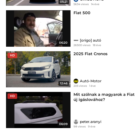
05:21
5634 views
14 éve
Fiat 500
[origo] autó
06:20
26500 views
18 éve
2025 Fiat Cronos
HD
Autó-Motor
12:46
205 views
1 éve
Mit szólnak a magyarok a Fiat
HD
új igáslovához?
peter.aranyi
06:09
98 views
9 éve