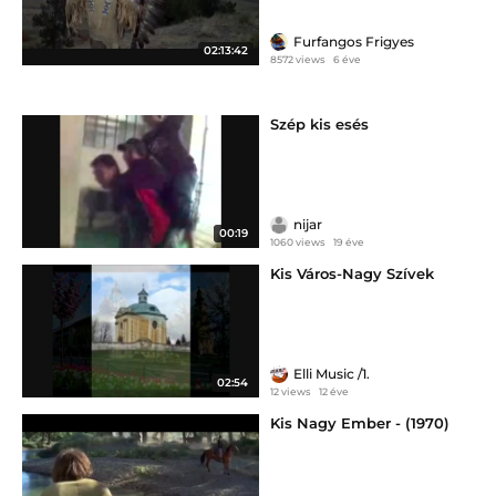
Furfangos Frigyes
02:13:42
8572 views
6 éve
Szép kis esés
nijar
00:19
1060 views
19 éve
Kis Város-Nagy Szívek
Elli Music /1.
02:54
12 views
12 éve
Kis Nagy Ember - (1970)