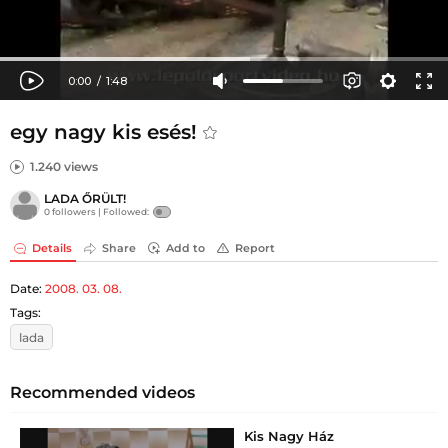
egy nagy kis esés!
1.240 views
LADA ŐRÜLT!
0 followers |
Followed:
Details
Share
Add to
Report
Date:
2008. 03. 08.
Tags:
lada
Recommended videos
Kis Nagy Ház