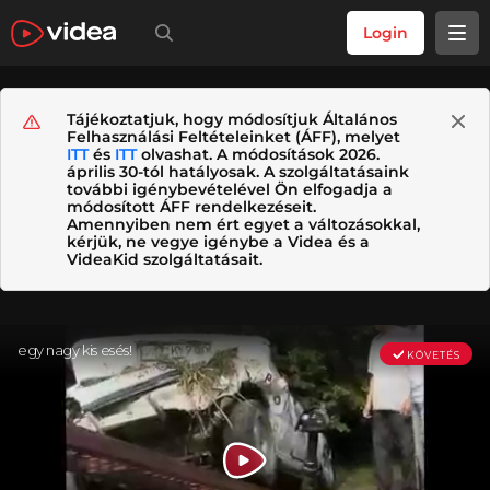
Login
Tájékoztatjuk, hogy módosítjuk Általános
Felhasználási Feltételeinket (ÁFF), melyet
ITT
és
ITT
olvashat. A módosítások 2026.
április 30-tól hatályosak. A szolgáltatásaink
további igénybevételével Ön elfogadja a
módosított ÁFF rendelkezéseit.
Amennyiben nem ért egyet a változásokkal,
kérjük, ne vegye igénybe a Videa és a
VideaKid szolgáltatásait.