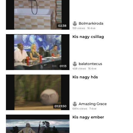
Bolmarkiroda
02:38
159 views
16 éve
Kis nagy csillag
balatontecus
01:13
458 views
16 éve
Kis nagy hős
Amaziing Grace
01:23:50
6814 views
7 éve
Kis nagy ember