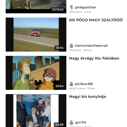
pinkpanther
02:13:42
2123 views
5 éve
KIS PÖGO NAGY SZALTÓÓÓ
hemondzxfreemail
00:14
723 views
18 éve
Nagy étvágy Kis-Tokióban
piciboci88
20:24
46927 views
13 éve
Nagyi kis kunyhója
gm741
04:38
482 views
15 éve