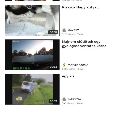
Kis cica Nagy kutya...
alex357
00:58
5205 views
17 éve
Majnem elütöttek egy
gyalogost vontatás közbe
matulabacsi2
00:32
6408 views
11 éve
egy kis
zoli21074
00:37
546 views
19 éve