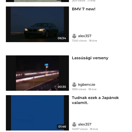
269 views
17 éve
BMV 7 new!
alex357
06:34
7240 views
18 éve
Lassúsági verseny
kgbencze
00:35
1399 views
18 éve
Tudnak ezek a Japánok
valamit.
alex357
01:46
14057 views
18 éve