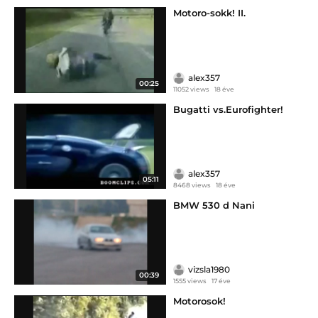
Motoro-sokk! II.
alex357
00:25
11052 views
18 éve
Bugatti vs.Eurofighter!
alex357
05:11
8468 views
18 éve
BMW 530 d Nani
vizsla1980
00:39
1555 views
17 éve
Motorosok!