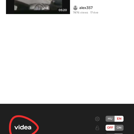
alex357
05:20
7876 views
17 éve
HU
EN
OFF
ON