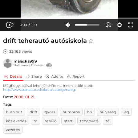
drift teherautó autósiskola
23.165 views
malacka999
1 followers |
Followed:
Details
Share
Add to
Report
Méghogy ladával lehet jól driftelni... innen letöltheted:
http://www.startautosiskola.eu/zalaegerszeg/
Date:
2008. 01. 21.
Tags:
burn out
drift
gyors
humoros
hó
hülyeség
jég
közlekedés
rc
repülő
start
teherautó
tél
vezetés