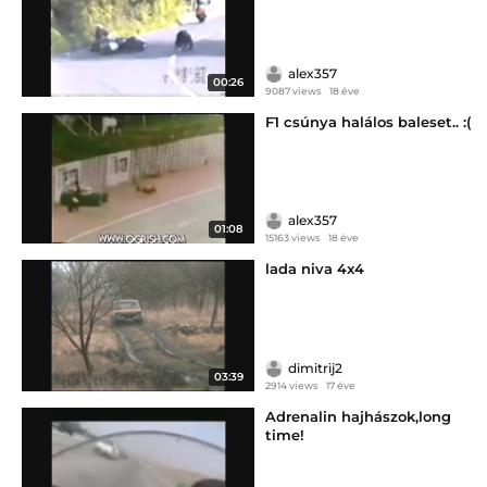
alex357
00:26
9087 views
18 éve
F1 csúnya halálos baleset.. :(
alex357
01:08
15163 views
18 éve
lada niva 4x4
dimitrij2
03:39
2914 views
17 éve
Adrenalin hajhászok,long
time!