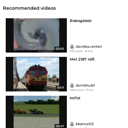
Recommended videos
Robogóóóó
davidka.centeri
02:00
979 views
18 éve
M41 2187 röff.
dombhulk1
00:11
1288 views
17 éve
Hrf1rt
bbence123
03:47