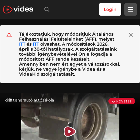
Login
Tájékoztatjuk, hogy módosítjuk Általános
Felhasználási Feltételeinket (ÁFF), melyet
ITT
és
ITT
olvashat. A módosítások 2026.
április 30-tól hatályosak. A szolgáltatásaink
további igénybevételével Ön elfogadja a
módosított ÁFF rendelkezéseit.
Amennyiben nem ért egyet a változásokkal,
kérjük, ne vegye igénybe a Videa és a
VideaKid szolgáltatásait.