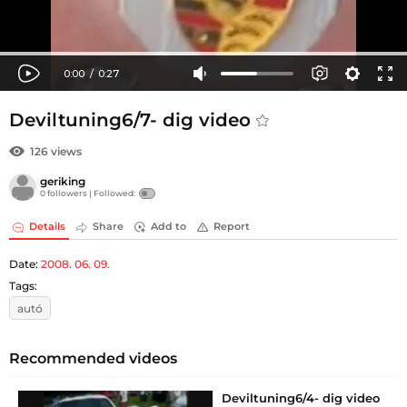
Deviltuning6/7- dig video
126 views
geriking
0 followers |
Followed:
Details
Share
Add to
Report
Date:
2008. 06. 09.
Tags:
autó
Recommended videos
Deviltuning6/4- dig video