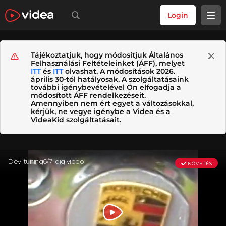
Login
Tájékoztatjuk, hogy módosítjuk Általános
Felhasználási Feltételeinket (ÁFF), melyet
ITT
és
ITT
olvashat. A módosítások 2026.
április 30-tól hatályosak. A szolgáltatásaink
további igénybevételével Ön elfogadja a
módosított ÁFF rendelkezéseit.
Amennyiben nem ért egyet a változásokkal,
kérjük, ne vegye igénybe a Videa és a
VideaKid szolgáltatásait.