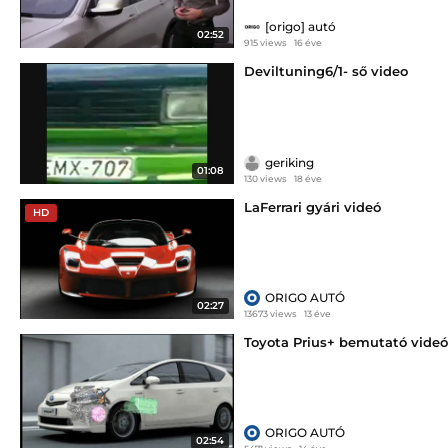
[origo] autó
02:52
915 views
16 éve
Deviltuning6/1- ső video
geriking
01:08
130 views
18 éve
LaFerrari gyári videó
HD
ORIGO AUTÓ
02:27
13673 views
13 éve
Toyota Prius+ bemutató videó
ORIGO AUTÓ
02:54