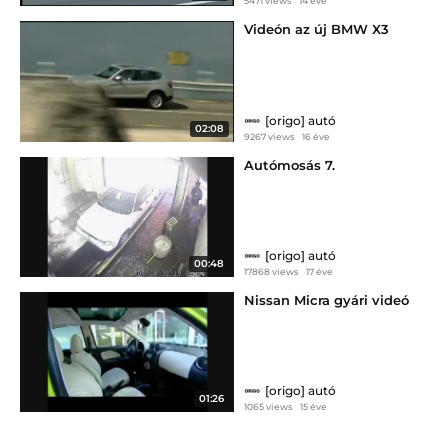
5471 views
14 éve
Videón az új BMW X3
[origo] autó
02:08
9267 views
16 éve
Autómosás 7.
[origo] autó
00:48
17868 views
17 éve
Nissan Micra gyári videó
[origo] autó
01:26
1065 views
15 éve