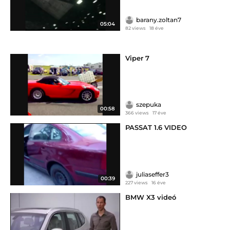
barany.zoltan7
05:04
82 views
18 éve
Viper 7
szepuka
00:58
366 views
17 éve
PASSAT 1.6 VIDEO
juliaseffer3
00:39
227 views
16 éve
BMW X3 videó