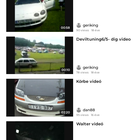
geriking
00:58
90 views
18 éve
Deviltuning6/5- dig video
geriking
00:10
78 views
18 éve
Körbe videó
dan88
02:20
95 views
16 éve
Walter videó