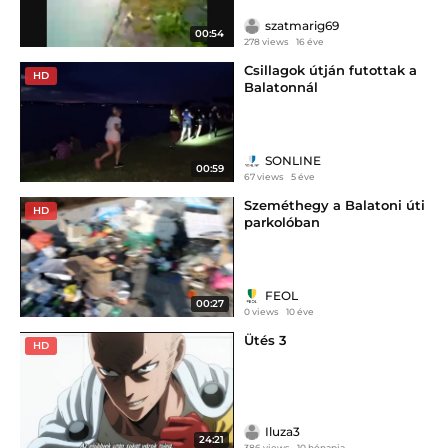
szatmarig69
00:54
278 views
16 éve
Csillagok útján futottak a
HD
Balatonnál
SONLINE
00:59
67 views
5 éve
Szeméthegy a Balatoni úti
HD
parkolóban
FEOL
00:27
0 views
10 éve
Ütés 3
HD
Iluza3
24:21
386 views
10 hónapja