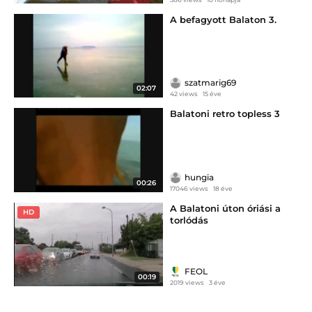
A befagyott Balaton 3.
szatmarig69
02:07
42 views
15 éve
Balatoni retro topless 3
hungia
00:26
17046 views
18 éve
A Balatoni úton óriási a
HD
torlódás
FEOL
00:19
2019 views
3 éve