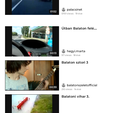
palacsinet
01:52
5701 views
19 éve
Útban Balaton felé....
hegyi.marta
00:13
97 views
18 éve
Balaton sztori 3
balatonszeletofficial
00:39
210 views
14 éve
Balatoni vihar 3.