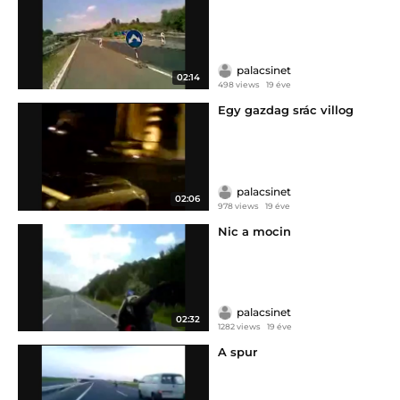
palacsinet
02:14
498 views
19 éve
Egy gazdag srác villog
palacsinet
02:06
978 views
19 éve
Nic a mocin
palacsinet
02:32
1282 views
19 éve
A spur