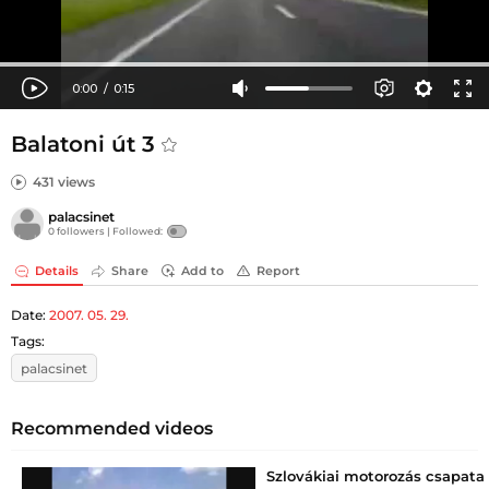
Balatoni út 3
431 views
palacsinet
0 followers |
Followed:
Details
Share
Add to
Report
Date:
2007. 05. 29.
Tags:
palacsinet
Recommended videos
Szlovákiai motorozás csapata