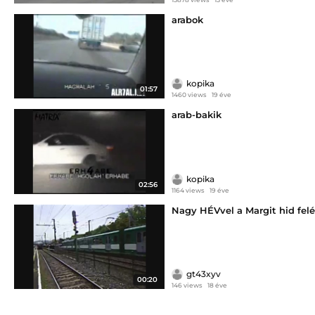
arabok
kopika
01:57
1460 views
19 éve
arab-bakik
kopika
02:56
1164 views
19 éve
Nagy HÉVvel a Margit hid felé
gt43xyv
00:20
146 views
18 éve