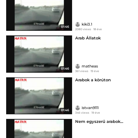
kiki3.1
01:46
2080 views
18 éve
Arab Állatok
matheas
01:46
361 views
19 éve
Arabok a körúton
istvan9111
01:46
346 views
19 éve
Nem egyszerű arabok...