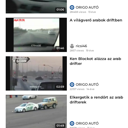
ORIGO AUTÓ
01:06
28468 views
13 éve
A világverő arabok driftben
ricsi46
01:46
2857 views
19 éve
Ken Blockot alázza az arab
drifter
ORIGO AUTÓ
02:59
22157 views
14 éve
Elkergetik a rendőrt az arab
drifterek
ORIGO AUTÓ
01:49
15878 views
13 éve