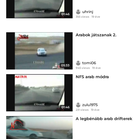
uhrinj
01:46
355 views
19 éve
Arabok játszanak 2.
tomi06
05:33
945 views
19 éve
NFS arab módra
zulu1975
01:46
231 views
19 éve
A legbénább arab drifterek