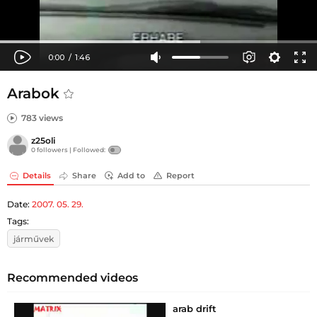
Arabok
783 views
z25oli
0 followers |
Followed:
Details
Share
Add to
Report
Date:
2007. 05. 29.
Tags:
járművek
Recommended videos
arab drift