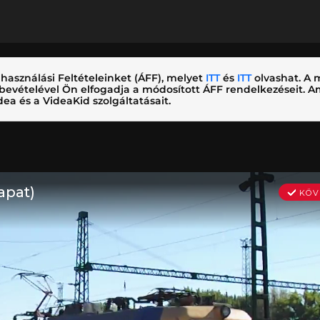
használási Feltételeinket (ÁFF), melyet
ITT
és
ITT
olvashat. A m
nybevételével Ön elfogadja a módosított ÁFF rendelkezéseit.
ea és a VideaKid szolgáltatásait.