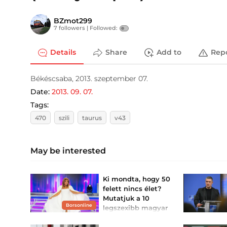
BZmot299
7 followers |
Followed:
Details
Share
Add to
Rep
Békéscsaba, 2013. szeptember 07.
Date:
2013. 09. 07.
Tags:
470
szili
taurus
v43
May be interested
Ki mondta, hogy 50
felett nincs élet?
Mutatjuk a 10
Borsonline
legszexibb magyar
sztárt Liptai
Claudiától Barta...