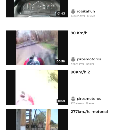
robikahun
01:43
1028 views
19 éve
90 Km/h
pirosmotoros
00:58
476 views
19 éve
90Km/h 2
pirosmotoros
01:01
226 views
19 éve
277km./h. motorral