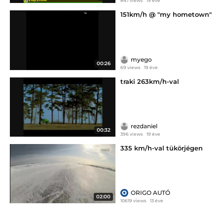
847 views
19 éve
151km/h @ "my hometown"
myego
00:26
69 views
19 éve
traki 263km/h-val
rezdaniel
00:32
396 views
19 éve
335 km/h-val tükörjégen
ORIGO AUTÓ
02:00
10619 views
13 éve