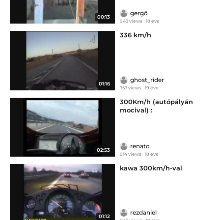
gergő
00:13
943 views
18 éve
336 km/h
ghost_rider
01:16
757 views
19 éve
300Km/h (autópályán
mocival) :
renato
02:53
914 views
18 éve
kawa 300km/h-val
rezdaniel
01:12