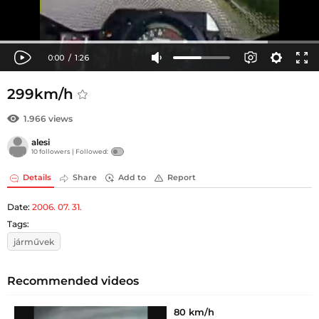
299km/h
1.966 views
alesi
10 followers |
Followed:
Details
Share
Add to
Report
Date:
2006. 07. 31.
Tags:
járművek
Recommended videos
80 km/h