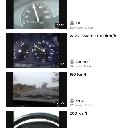
FIFI
00:12
300 views
19 éve
w123_280CE_0-100km/h
kormos1
00:12
316 views
17 éve
160 Km/h
xmd
01:46
776 views
18 éve
200 km/h