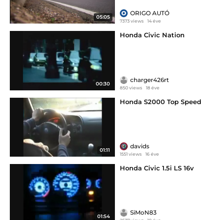
ORIGO AUTÓ
05:05
7373 views
14 éve
Honda Civic Nation
charger426rt
00:30
850 views
18 éve
Honda S2000 Top Speed
davids
01:11
1551 views
16 éve
Honda Civic 1.5i LS 16v
SiMoN83
01:54