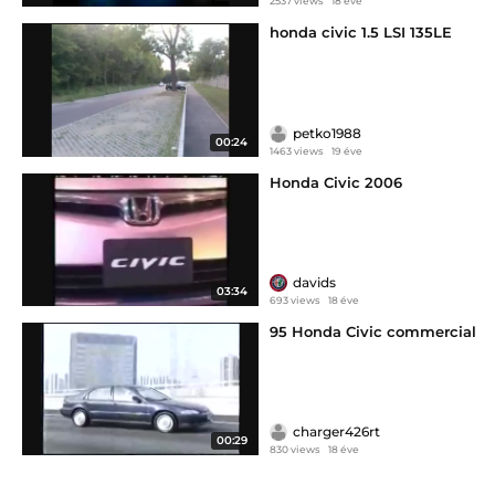
2537 views
18 éve
honda civic 1.5 LSI 135LE
petko1988
00:24
1463 views
19 éve
Honda Civic 2006
davids
03:34
693 views
18 éve
95 Honda Civic commercial
charger426rt
00:29
830 views
18 éve