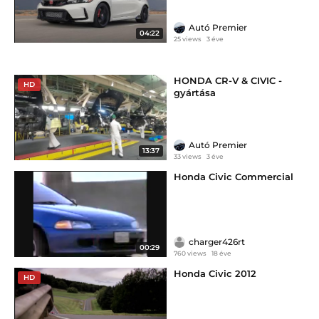
Autó Premier
04:22
25 views
3 éve
HONDA CR-V & CIVIC -
HD
gyártása
Autó Premier
13:37
33 views
3 éve
Honda Civic Commercial
charger426rt
00:29
760 views
18 éve
Honda Civic 2012
HD