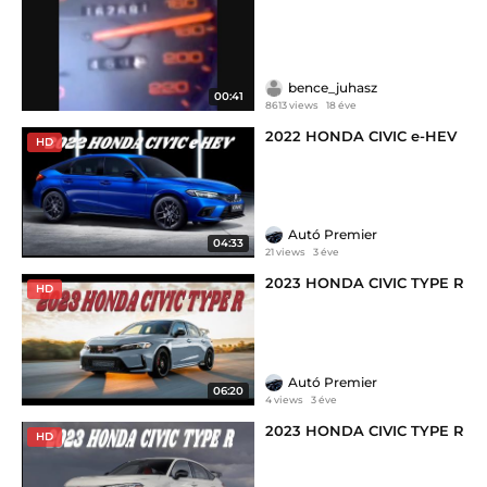
bence_juhasz
00:41
8613 views
18 éve
2022 HONDA CIVIC e-HEV
HD
Autó Premier
04:33
21 views
3 éve
2023 HONDA CIVIC TYPE R
HD
Autó Premier
06:20
4 views
3 éve
2023 HONDA CIVIC TYPE R
HD