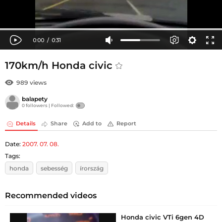
170km/h Honda civic
989 views
balapety
0 followers |
Followed:
Details
Share
Add to
Report
Date:
2007. 07. 08.
Tags:
honda
sebesség
írország
Recommended videos
Honda civic VTi 6gen 4D