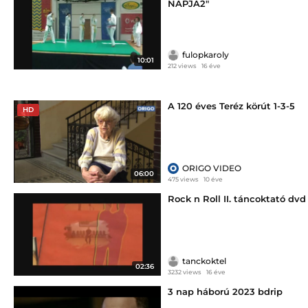
NAPJA2"
fulopkaroly
10:01
212 views
16 éve
A 120 éves Teréz körút 1-3-5
HD
ORIGO VIDEO
06:00
475 views
10 éve
Rock n Roll II. táncoktató dvd
tanckoktel
02:36
3232 views
16 éve
3 nap háború 2023 bdrip