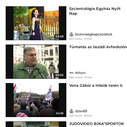
Szcientológia Egyház Nyílt
Nap
kozonsegkapcsolatok
03:49
647 views
17 éve
Tüntetés az öszödi évfordulón
itthon
02:05
866 views
17 éve
Vona Gábor a Hősök terén II.
dzso69
04:18
520 views
18 éve
JUDOVIDEO BJKA"SPORTOK