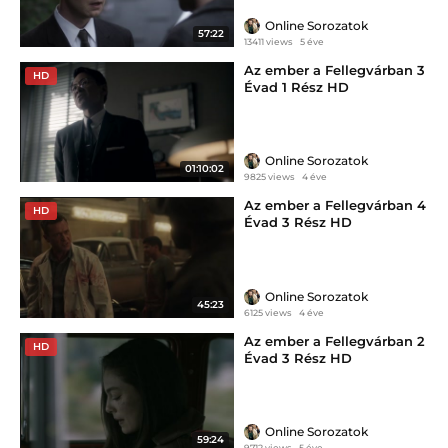
Online Sorozatok
57:22
13411 views
5 éve
Az ember a Fellegvárban 3
HD
Évad 1 Rész HD
Online Sorozatok
01:10:02
9825 views
4 éve
Az ember a Fellegvárban 4
HD
Évad 3 Rész HD
Online Sorozatok
45:23
6125 views
4 éve
Az ember a Fellegvárban 2
HD
Évad 3 Rész HD
Online Sorozatok
59:24
9712 views
5 éve