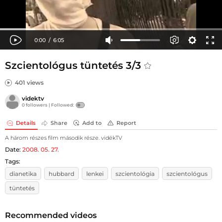
Szcientológus tüntetés 3/3
401 views
videktv
0 followers |
Followed:
Details
Share
Add to
Report
A három részes film második része. vidékTV
Date:
2008. 05. 27.
Tags:
dianetika
hubbard
lenkei
szcientológia
szcientológus
tüntetés
Recommended videos