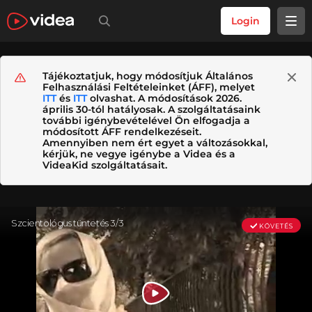
Login
Tájékoztatjuk, hogy módosítjuk Általános
Felhasználási Feltételeinket (ÁFF), melyet
ITT
és
ITT
olvashat. A módosítások 2026.
április 30-tól hatályosak. A szolgáltatásaink
további igénybevételével Ön elfogadja a
módosított ÁFF rendelkezéseit.
Amennyiben nem ért egyet a változásokkal,
kérjük, ne vegye igénybe a Videa és a
VideaKid szolgáltatásait.