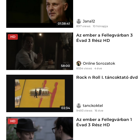
Jana12
01:38:41
897 views
10 hónapja
Az ember a Fellegvárban 3
HD
Évad 3 Rész HD
Online Sorozatok
58:00
8554 views
4 éve
Rock n Roll I. táncoktató dvd
tanckoktel
02:34
9493 views
16 éve
Az ember a Fellegvárban 1
HD
Évad 3 Rész HD