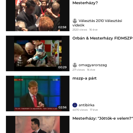
Mesterházy?
Választás 2010 Választási
videók
02:58
2520 views
16 éve
Orbán & Mesterházy FIDMSZP
omagyarorszag
00:29
271 views
16 éve
mszp-a párt
antibirka
02:56
4070 views
17 éve
Mesterházy: "Jöttök-e velem?"