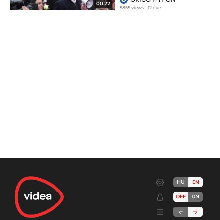
00:22
5855 views
12 éve
HU
EN
OFF
ON