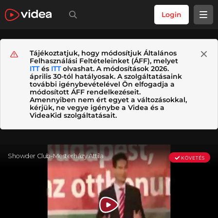
Login
Tájékoztatjuk, hogy módosítjuk Általános
Felhasználási Feltételeinket (ÁFF), melyet
ITT
és
ITT
olvashat. A módosítások 2026.
április 30-tól hatályosak. A szolgáltatásaink
további igénybevételével Ön elfogadja a
módosított ÁFF rendelkezéseit.
Amennyiben nem ért egyet a változásokkal,
kérjük, ne vegye igénybe a Videa és a
VideaKid szolgáltatásait.