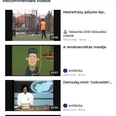
Recommended videos
Mesterházy pályára lép..
Választás 2010 Választási
videók
03:56
10043 views
16 éve
A rendszerváltás meséje
antibirka
03:57
2588 views
18 éve
Demszky,mint "csőcselék"...
antibirka
00:26
3026 views
18 éve