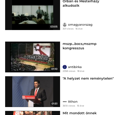
Orbán és Mesterházy
alkudozik
omagyarorszag
03:05
301 views
16 éve
mszp...bocs,mszmp
kongresszus
antibirka
01:10
2358 views
18 éve
"A helyzet nem reménytelen"
itthon
01:51
3610 views
16 éve
Mit mondott önnek