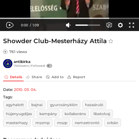
Showder Club-Mesterházy Attila
761 views
antibirka
1 followers |
Followed:
Details
Share
Add to
Report
Date:
2010. 03. 04.
Tags:
agyhalott
bajnai
gyurcsányklón
hazaáruló
hüjenyugdíjas
kampány
kollaboráns
libatolvaj
mesterhazy
mszmp
mszp
nemzetrontó
orbán