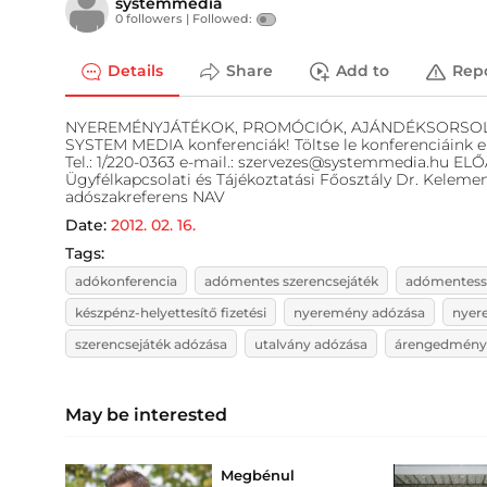
systemmedia
0 followers |
Followed:
Details
Share
Add to
Rep
NYEREMÉNYJÁTÉKOK, PROMÓCIÓK, AJÁNDÉKSORSOLÁSOK
SYSTEM MEDIA konferenciák! Töltse le konferenciáink
Tel.: 1/220-0363 e-mail.: szervezes@systemmedia.hu E
Ügyfélkapcsolati és Tájékoztatási Főosztály Dr. Kelem
adószakreferens NAV
Date:
2012. 02. 16.
Tags:
adókonferencia
adómentes szerencsejáték
adómentess
készpénz-helyettesítő fizetési
nyeremény adózása
nyer
szerencsejáték adózása
utalvány adózása
árengedmény
May be interested
Megbénul