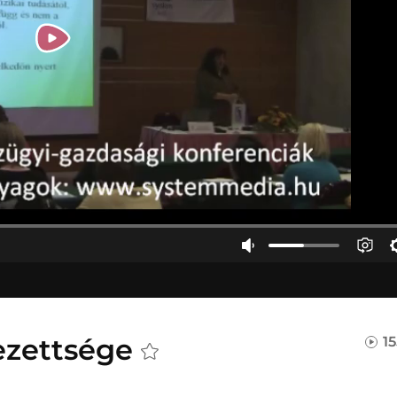
ezettsége
1