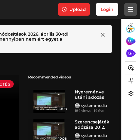
Upload
Login
ódosítások 2026. április 30-tól
 Amennyiben nem ért egyet a
Recommended videos
Nyereménye
utáni adózás
systemmedia
10:08
184 views
14 éve
Szerencsejáték
adózása 2012.
systemmedia
10:08