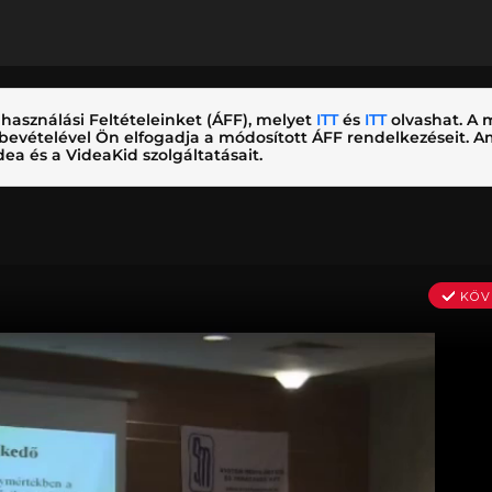
használási Feltételeinket (ÁFF), melyet
ITT
és
ITT
olvashat. A m
nybevételével Ön elfogadja a módosított ÁFF rendelkezéseit.
ea és a VideaKid szolgáltatásait.