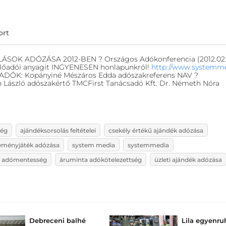
ort
 ADÓZÁSA 2012-BEN ? Országos Adókonferencia (2012.02.
 előadói anyagit INGYENESEN honlapunkról!
http://www.systemm
LŐADÓK: Kopányiné Mészáros Edda adószakreferens NAV ?
en László adószakértő TMCFirst Tanácsadó Kft. Dr. Németh Nóra
ég
ajándéksorsolás feltételei
csekély értékű ajándék adózása
eményjáték adózása
system media
systemmedia
 adómentesség
áruminta adókötelezettség
üzleti ajándék adózása
Debreceni balhé
Lila egyenr