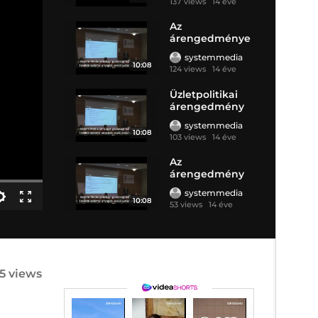
137 views
14 éve
Az
árengedménye
k típusai
systemmedia
10:08
124 views
14 éve
Üzletpolitikai
árengedmény
áfa
systemmedia
10:08
103 views
14 éve
Az
árengedmény
áfa kezelése
systemmedia
10:08
53 views
14 éve
55 views