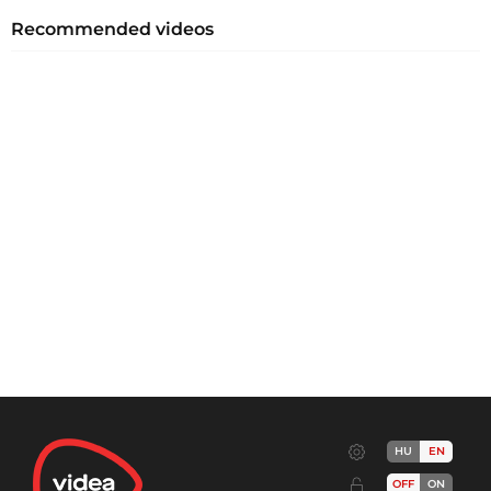
Recommended videos
HU
EN
OFF
ON