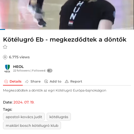
Kötélugró Eb - megkezdődtek a döntők
6.775 views
HEOL
22 followers |
Followed:
Details
Share
Add to
Report
Megkezdődtek a döntők az egri Kötélugró Európa-bajnokságon
Date:
2024. 07. 19.
Tags:
apostol-kovács judit
kötélugrás
maklári bosch kötélugró klub