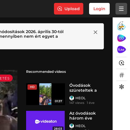
Upload
Login
ódosítások 2026. április 30-tól
 Amennyiben nem ért egyet a
Recommended videos
Óvodások
HD
szüreteltek a
Kőlyuktetőn
HEOL
01:37
147 views
1 éve
Az óvodások
három éve
HEOL
28:03