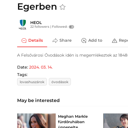
Egerben
HEOL
22 followers |
Followed:
Details
Share
Add to
Rep
A Felsővárosi Óvodások idén is megemlékeztek az 1848-
Date:
2024. 03. 14.
Tags:
lovashuszárok
óvodások
May be interested
Meghan Markle
fürdőruhában
ünnepelte