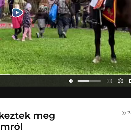
ékeztek meg
7
omról