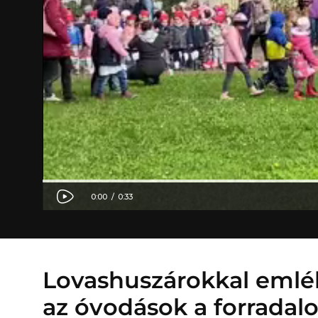
Lovashuszárokkal eml
az óvodások a forradal