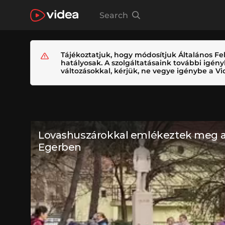
Search
Tájékoztatjuk, hogy módosítjuk Általános Fel
hatályosak. A szolgáltatásaink további igé
változásokkal, kérjük, ne vegye igénybe a Vid