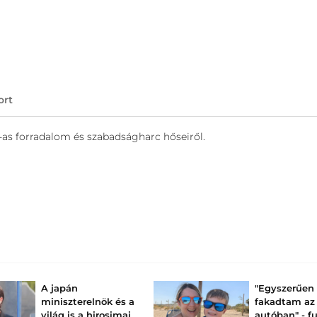
ort
as forradalom és szabadságharc hőseiről.
A japán
"Egyszerűen 
miniszterelnök és a
fakadtam az
világ is a hirosimai
autóban" - fu