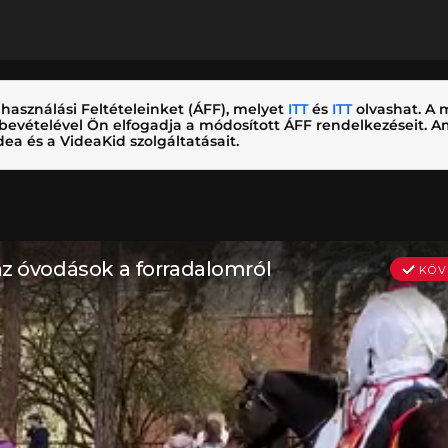
használási Feltételeinket (ÁFF), melyet
ITT
és
ITT
olvashat. A m
nybevételével Ön elfogadja a módosított ÁFF rendelkezéseit.
ea és a VideaKid szolgáltatásait.