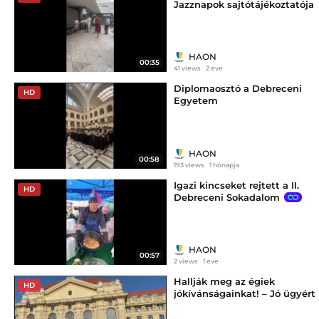
Jazznapok sajtótájékoztatója
HAON
00:35
41 views
2 éve
Diplomaosztó a Debreceni
HD
Egyetem
Gazdaságtudományi Karán
HAON
00:58
193 views
1 hónapja
Igazi kincseket rejtett a II.
HD
Debreceni Sokadalom
HAON
00:57
2 views
1 éve
Hallják meg az égiek
HD
jókívánságainkat! – Jó ügyért
szálltak a lila lufik
Debrecenben - haon.hu