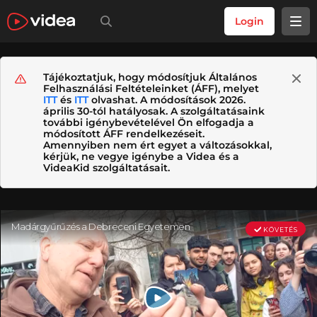
Login
Tájékoztatjuk, hogy módosítjuk Általános
Felhasználási Feltételeinket (ÁFF), melyet
ITT
és
ITT
olvashat. A módosítások 2026.
április 30-tól hatályosak. A szolgáltatásaink
további igénybevételével Ön elfogadja a
módosított ÁFF rendelkezéseit.
Amennyiben nem ért egyet a változásokkal,
kérjük, ne vegye igénybe a Videa és a
VideaKid szolgáltatásait.