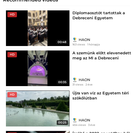
Diplomaosztót tartottak a
HD
Debreceni Egyetem
Informatikai Karán
HAON
00:48
163 views
1 hónapja
A szemünk előtt elevenedett
HD
meg az MI a Debreceni
Egyetemen
HAON
00:35
31 views
2 éve
Újra van víz az Egyetem téri
HD
szökőlútban
HAON
00:25
454 views
3 éve