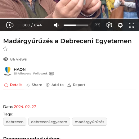
Madárgyűrűzés a Debreceni Egyetemen
86 views
HAON
55 followers |
Followed:
Details
Share
Add to
Report
Date:
2024. 02. 27.
Tags:
debrecen
debreceni egyetem
madárgyűrűzés
Recommended videos