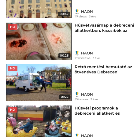
HAON
00:42
117 views
3 éve
Húsvétvasárnap a debreceni
HD
állatkertben: kiscsibék az
infralámpa alatt - haon.hu
HAON
00:26
10163 views
3 éve
Retró mentési bemutató az
HD
ötvenéves Debreceni
Mentőállomáson - haon.hu
HAON
01:22
554 views
3 éve
Húsvéti programok a
HD
debreceni állatkert és
vidámparkban - haon.hu
HAON