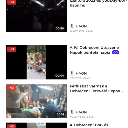
Ízelítő a 2022-es yoUDay-ből -
HD
haon.hu
HAON
00:50
1840 views
3 éve
A IV. Debreceni Utcazene
HD
Napok pénteki napja
HAON
00:44
67 views
2 éve
Férfilábat varrnak a
HD
Debreceni Tetováló Expón -
haon.hu
HAON
00:16
4040 views
3 éve
A Debreceni Bor- és
HD