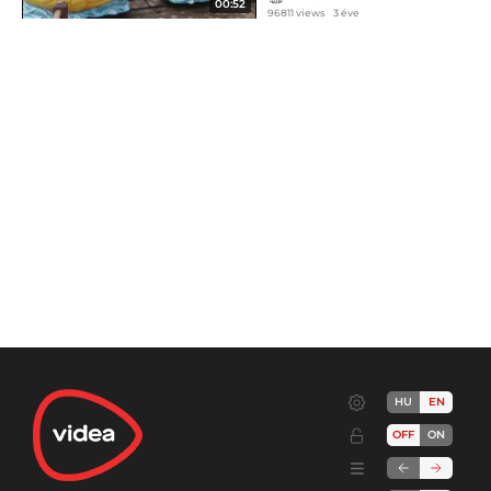
00:52
96811 views
3 éve
HU
EN
OFF
ON