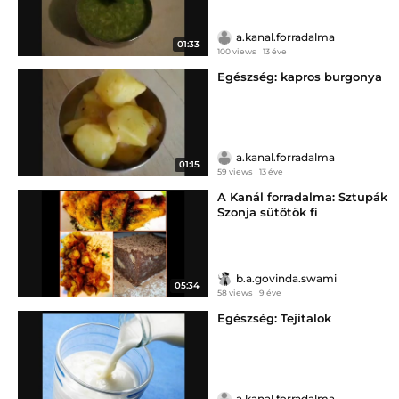
a.kanal.forradalma
01:33
100 views
13 éve
Egészség: kapros burgonya
a.kanal.forradalma
01:15
59 views
13 éve
A Kanál forradalma: Sztupák
Szonja sütőtök fi
b.a.govinda.swami
05:34
58 views
9 éve
Egészség: Tejitalok
a.kanal.forradalma