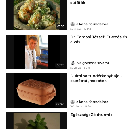
sütőtök
a.kanal.forradalma
01:35
58 views
12 éve
Dr. Tamasi József: Étkezés és
alvás
b.a.govinda.swami
03:25
57 views
9 éve
Dulmina tündérkonyhája -
cseréptál,receptek
a.kanal.forradalma
06:45
187 views
12 éve
Egészség: Zöldturmix