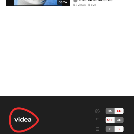
03:24
134 views
13 éve
HU
EN
OFF
ON