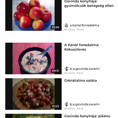
Govinda konyhája:
gyümölcsök betegség ellen
a.kanal.forradalma
02:56
56 views
13 éve
A Kanál forradalma:
Kókuszleves
b.a.govinda.swami
08:31
34 views
9 éve
Gránátalma saláta
b.a.govinda.swami
01:03
20 views
9 éve
Govinda konyhája: pikáns