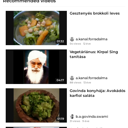
Recommended videos
Gesztenyés brokkoli leves
a.kanal.forradalma
01:32
54 views
12 éve
Vegetáriánus: Kirpal Sing
tanítása
a.kanal.forradalma
04:17
88 views
13 éve
Govinda konyhája: Avokádós
karfiol saláta
b.a.govinda.swami
01:19
31 views
9 éve