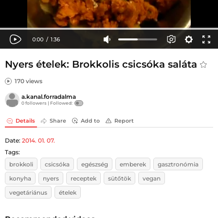
Nyers ételek: Brokkolis csicsóka saláta
170 views
a.kanal.forradalma
0 followers |
Followed:
Details
Share
Add to
Report
Date:
2014. 01. 07.
Tags:
brokkoli
csicsóka
egészség
emberek
gasztronómia
konyha
nyers
receptek
sütőtök
vegan
vegetáriánus
ételek