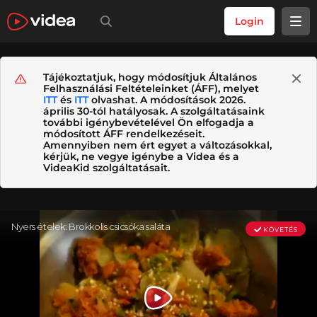
Login
Tájékoztatjuk, hogy módosítjuk Általános
Felhasználási Feltételeinket (ÁFF), melyet
ITT
és
ITT
olvashat. A módosítások 2026.
április 30-tól hatályosak. A szolgáltatásaink
további igénybevételével Ön elfogadja a
módosított ÁFF rendelkezéseit.
Amennyiben nem ért egyet a változásokkal,
kérjük, ne vegye igénybe a Videa és a
VideaKid szolgáltatásait.