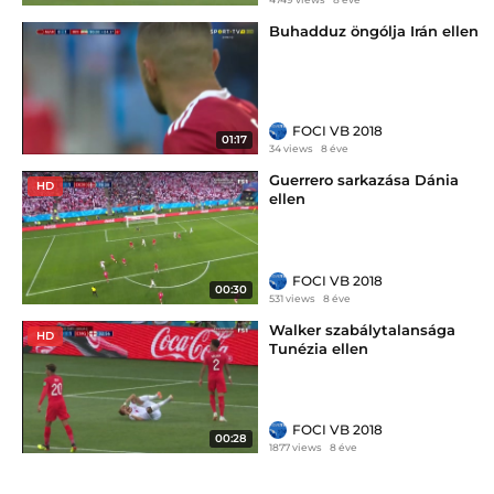
Buhadduz öngólja Irán ellen
FOCI VB 2018
01:17
34 views
8 éve
Guerrero sarkazása Dánia
HD
ellen
FOCI VB 2018
00:30
531 views
8 éve
Walker szabálytalansága
HD
Tunézia ellen
FOCI VB 2018
00:28
1877 views
8 éve