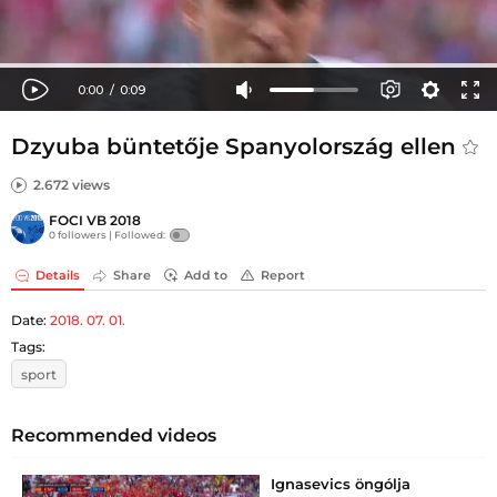
Dzyuba büntetője Spanyolország ellen
2.672 views
FOCI VB 2018
0 followers |
Followed:
Details
Share
Add to
Report
Date:
2018. 07. 01.
Tags:
sport
Recommended videos
Ignasevics öngólja