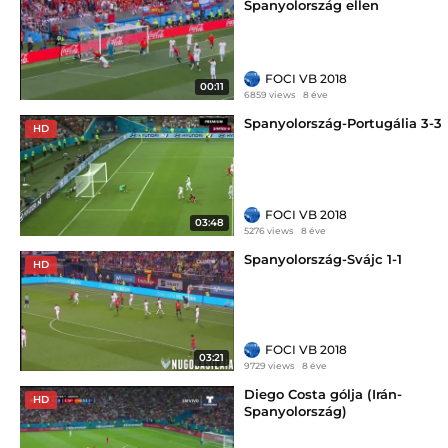
Spanyolország ellen
FOCI VB 2018
00:11
6859 views
8 éve
Spanyolország-Portugália 3-3
HD
FOCI VB 2018
03:48
5276 views
8 éve
Spanyolország-Svájc 1-1
HD
FOCI VB 2018
03:21
9729 views
8 éve
Diego Costa gólja (Irán-
HD
Spanyolország)