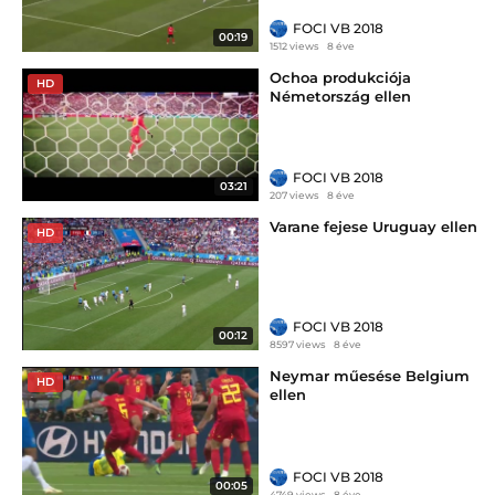
FOCI VB 2018
00:19
1512 views
8 éve
Ochoa produkciója
HD
Németország ellen
FOCI VB 2018
03:21
207 views
8 éve
Varane fejese Uruguay ellen
HD
FOCI VB 2018
00:12
8597 views
8 éve
Neymar műesése Belgium
HD
ellen
FOCI VB 2018
00:05
4749 views
8 éve