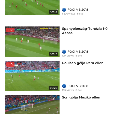
FOCI VB 2018
00:12
6306 views
8 éve
Spanyolország-Tunézia 1-0
HD
Aspas
FOCI VB 2018
00:17
1214 views
8 éve
Poulsen gólja Peru ellen
HD
FOCI VB 2018
00:26
1631 views
8 éve
Son gólja Mexikó ellen