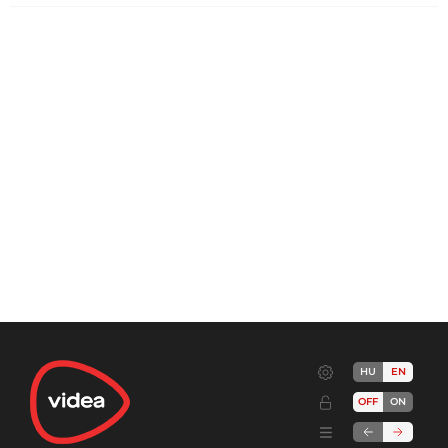
HU
EN
OFF
ON