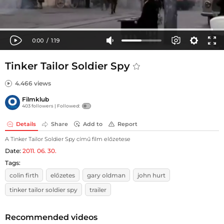
Tinker Tailor Soldier Spy
4.466 views
Filmklub
403 followers |
Followed:
Details
Share
Add to
Report
A Tinker Tailor Soldier Spy című film előzetese
Date:
2011. 06. 30.
Tags:
colin firth
előzetes
gary oldman
john hurt
tinker tailor soldier spy
trailer
Recommended videos