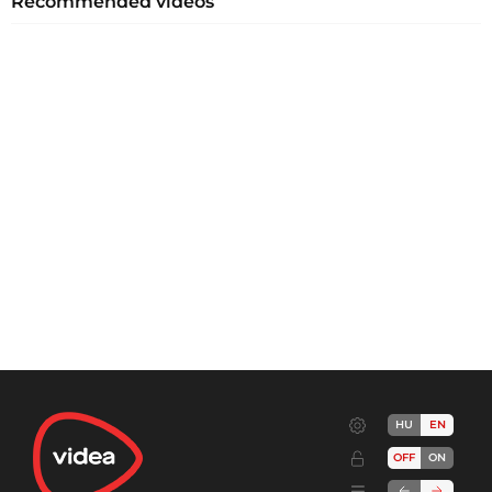
Recommended videos
HU
EN
OFF
ON