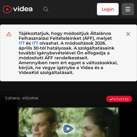
Login
Tájékoztatjuk, hogy módosítjuk Általános
Felhasználási Feltételeinket (ÁFF), melyet
ITT
és
ITT
olvashat. A módosítások 2026.
április 30-tól hatályosak. A szolgáltatásaink
további igénybevételével Ön elfogadja a
módosított ÁFF rendelkezéseit.
Amennyiben nem ért egyet a változásokkal,
kérjük, ne vegye igénybe a Videa és a
VideaKid szolgáltatásait.