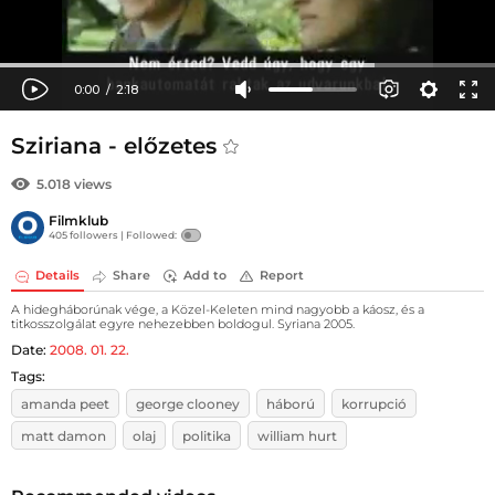
Sziriana - előzetes
5.018 views
Filmklub
405 followers |
Followed:
Details
Share
Add to
Report
A hidegháborúnak vége, a Közel-Keleten mind nagyobb a káosz, és a
titkosszolgálat egyre nehezebben boldogul. Syriana 2005.
Date:
2008. 01. 22.
Tags:
amanda peet
george clooney
háború
korrupció
matt damon
olaj
politika
william hurt