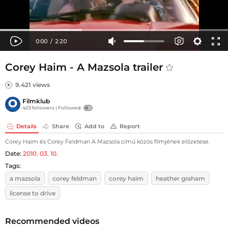
Corey Haim - A Mazsola trailer
9.421 views
Filmklub
403 followers |
Followed:
Details
Share
Add to
Report
Corey Haim és Corey Feldman A Mazsola című közös filmjének előzetese.
Date:
2010. 03. 10.
Tags:
a mazsola
corey feldman
corey haim
heather graham
license to drive
Recommended videos