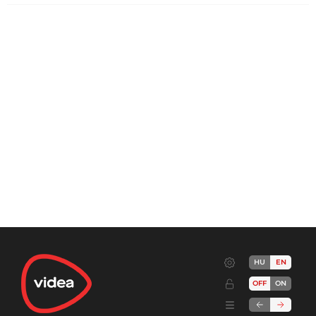
HU
EN
OFF
ON