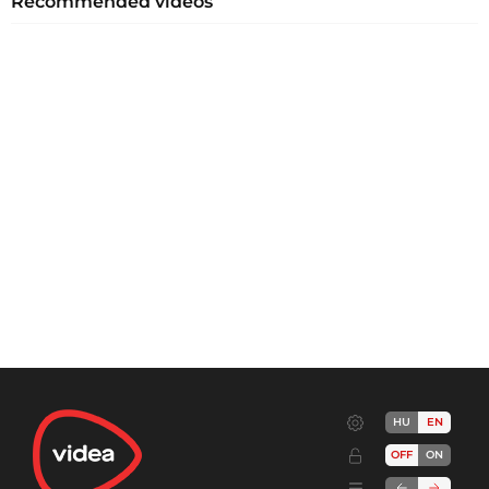
Recommended videos
HU
EN
OFF
ON