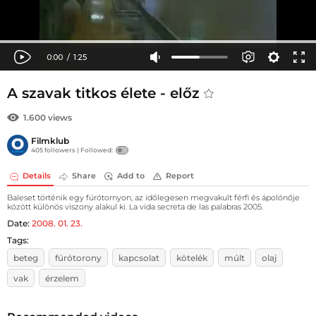
A szavak titkos élete - előz
1.600 views
Filmklub
405 followers |
Followed:
Details
Share
Add to
Report
Baleset történik egy fúrótornyon, az időlegesen megvakult férfi és ápolónője
között különös viszony alakul ki. La vida secreta de las palabras 2005.
Date:
2008. 01. 23.
Tags:
beteg
fúrótorony
kapcsolat
kötelék
múlt
olaj
vak
érzelem