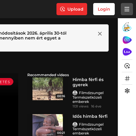
Upload
Login
ódosítások 2026. április 30-tól
 Amennyiben nem ért egyet a
Recommended videos
Himba férfi és
gyerek
Filmdzsungel
00:16
Természetközeli
emberek
1131 views
16 éve
Idős himba férfi
Filmdzsungel
Természetközeli
00:21
emberek