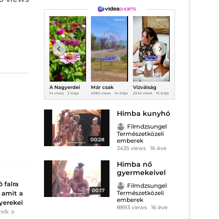
A Nagyerdei
Már csak
Vízválság
Románia
Ú
Virágoskertbe
napok
helyett
nagyot zuhant
14 views
2 órája
2080 views
14 órája
2042 views
15 órája
10 views
2 órája
5
n jártunk
választanak el
Facebook-
T
a Szigettől!
háború:
teljesen
Himba kunyhó
elszabadultak
az indulatok
Filmdzsungel
Természetközeli
00:28
emberek
3435 views
16 éve
Himba nő
gyermekeivel
 falra
Filmdzsungel
00:17
Természetközeli
 amit a
emberek
yerekei
8893 views
16 éve
zek a