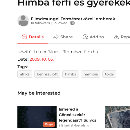
Himba férfi és gyereke
Filmdzsungel Természetközeli emberek
10 followers |
Followed:
Details
Share
Add to
Rep
készítő: Lerner János - Természetfilm.hu
Date:
2009. 10. 05.
Tags:
afrika
bennszülött
himba
namíbia
törzs
May be interested
Ismered a
Göncölszekér
legendáját? Súlyos
Origo
titkot őriznek a