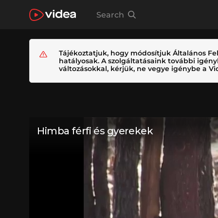
Search
Tájékoztatjuk, hogy módosítjuk Általános Fel
hatályosak. A szolgáltatásaink további igé
változásokkal, kérjük, ne vegye igénybe a Vid