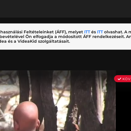
használási Feltételeinket (ÁFF), melyet
ITT
és
ITT
olvashat. A m
nybevételével Ön elfogadja a módosított ÁFF rendelkezéseit.
ea és a VideaKid szolgáltatásait.