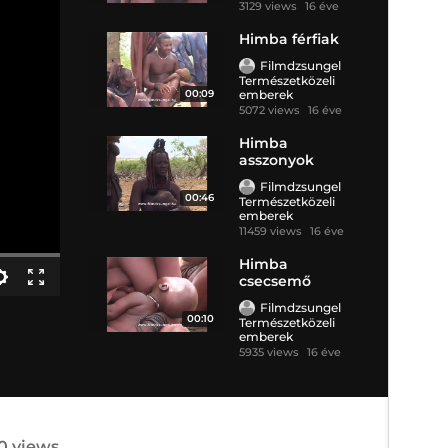
3129 views
16 éve
Himba férfiak
Filmdzsungel
Természetközeli
00:09
emberek
5072 views
16 éve
Himba
asszonyok
Filmdzsungel
00:46
Természetközeli
emberek
11459 views
16 éve
Himba
csecsemő
Filmdzsungel
00:10
Természetközeli
emberek
5935 views
16 éve
20 views