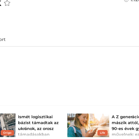
k
ort
Ismét logisztikai
A Z generáció
bázist támadtak az
mászik attól,
ukránok, az orosz
90-es évek g
Origo
Life
támadásokban
művelnek: e