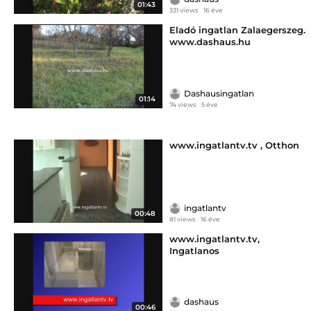
01:43
331 views
16 éve
Eladó ingatlan Zalaegerszeg.
www.dashaus.hu
Dashausingatlan
01:14
74 views
5 éve
www.ingatlantv.tv , Otthon
ingatlantv
00:48
81 views
16 éve
www.ingatlantv.tv,
Ingatlanos
dashaus
00:46