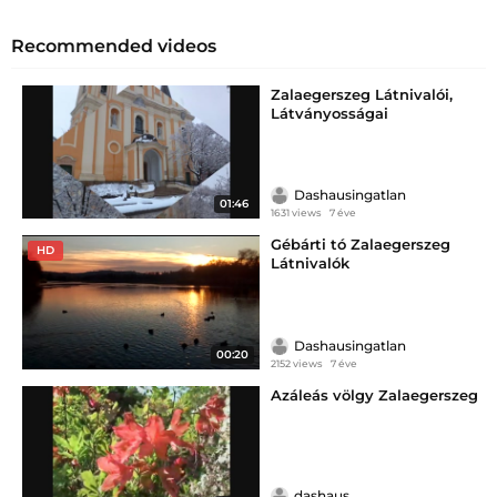
Recommended videos
Zalaegerszeg Látnivalói,
Látványosságai
Dashausingatlan
01:46
1631 views
7 éve
Gébárti tó Zalaegerszeg
HD
Látnivalók
Dashausingatlan
00:20
2152 views
7 éve
Azáleás völgy Zalaegerszeg
dashaus