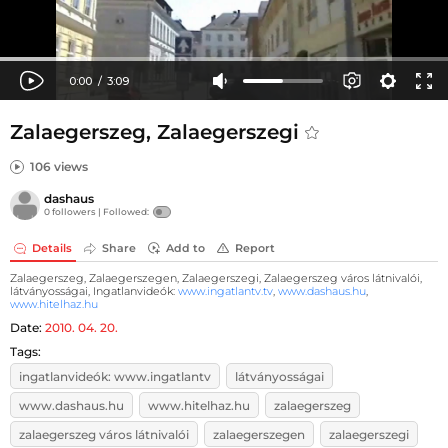
Zalaegerszeg, Zalaegerszegi
106 views
dashaus
0 followers |
Followed:
Details
Share
Add to
Report
Zalaegerszeg, Zalaegerszegen, Zalaegerszegi, Zalaegerszeg város látnivalói,
látványosságai, Ingatlanvideók:
www.ingatlantv.tv
,
www.dashaus.hu
,
www.hitelhaz.hu
Date:
2010. 04. 20.
Tags:
ingatlanvideók: www.ingatlantv
látványosságai
www.dashaus.hu
www.hitelhaz.hu
zalaegerszeg
zalaegerszeg város látnivalói
zalaegerszegen
zalaegerszegi