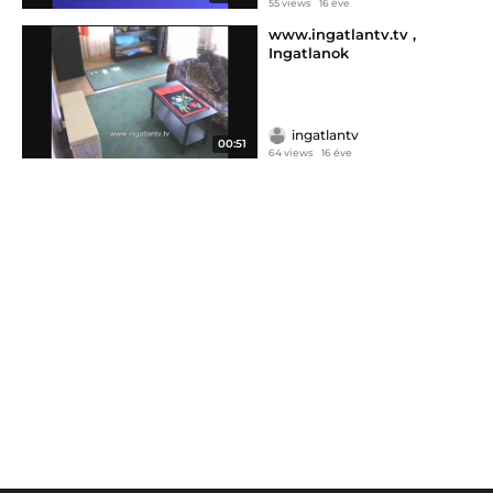
55 views
16 éve
www.ingatlantv.tv ,
Ingatlanok
ingatlantv
00:51
64 views
16 éve