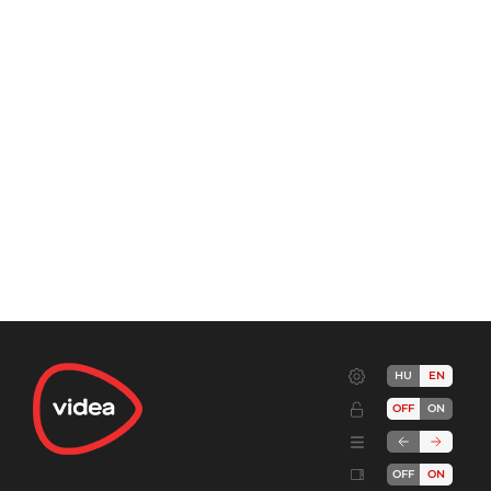
HU
EN
OFF
ON
OFF
ON