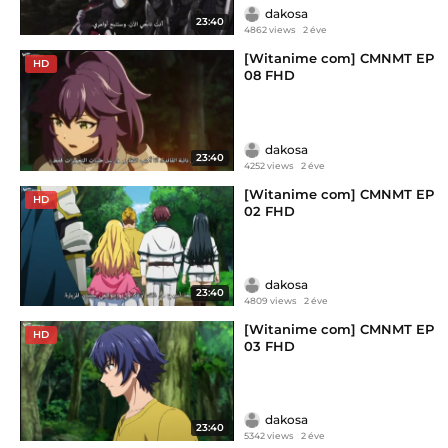
dakosa
23:40
4862 views
2 éve
[Witanime com] CMNMT EP
HD
08 FHD
dakosa
23:40
4252 views
2 éve
[Witanime com] CMNMT EP
HD
02 FHD
dakosa
23:40
4809 views
2 éve
[Witanime com] CMNMT EP
HD
03 FHD
dakosa
23:40
5342 views
2 éve