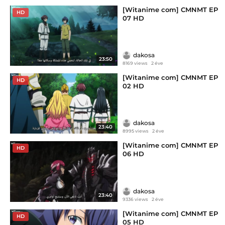
[Witanime com] CMNMT EP
HD
07 HD
dakosa
23:50
8169 views
2 éve
[Witanime com] CMNMT EP
HD
02 HD
dakosa
23:40
8995 views
2 éve
[Witanime com] CMNMT EP
HD
06 HD
dakosa
23:40
9336 views
2 éve
[Witanime com] CMNMT EP
HD
05 HD