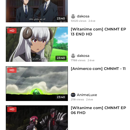
dakosa
23:40
10025 views
2 éve
[Witanime com] CMNMT EP
HD
13 END HD
dakosa
23:40
7788 views
2 éve
[Animerco com] CMNMT - 11
HD
AnimeLuxe
23:40
2118 views
2 éve
[Witanime com] CMNMT EP
HD
06 FHD