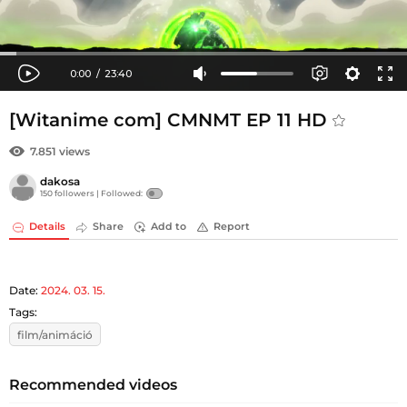
[Witanime com] CMNMT EP 11 HD
7.851 views
dakosa
150 followers |
Followed:
Details
Share
Add to
Report
Date:
2024. 03. 15.
Tags:
film/animáció
Recommended videos