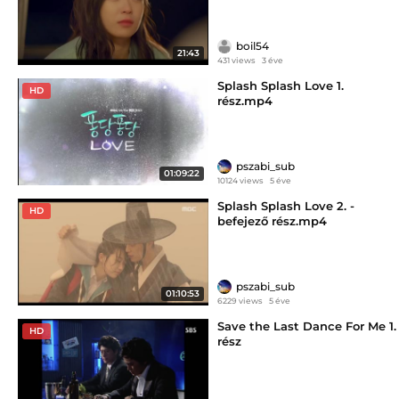
boil54
21:43
431 views
3 éve
Splash Splash Love 1.
HD
rész.mp4
pszabi_sub
01:09:22
10124 views
5 éve
Splash Splash Love 2. -
HD
befejező rész.mp4
pszabi_sub
01:10:53
6229 views
5 éve
Save the Last Dance For Me 1.
HD
rész