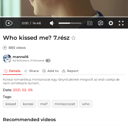
Who kissed me? 7.rész
885 views
manna16
64 followers |
Followed:
Details
Share
Add to
Report
Koreai romantikus minisorozat egy lányról,akinek megvolt az első csókja de
nem emlékszik rá,mert...
Date:
2021. 02. 09.
Tags:
kissed
koreai
me?
minisorozat
who
Recommended videos