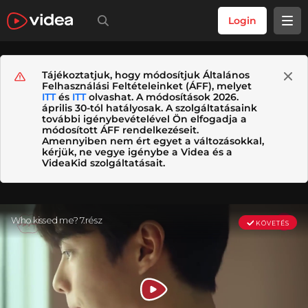
Login
Tájékoztatjuk, hogy módosítjuk Általános
Felhasználási Feltételeinket (ÁFF), melyet
ITT
és
ITT
olvashat. A módosítások 2026.
április 30-tól hatályosak. A szolgáltatásaink
további igénybevételével Ön elfogadja a
módosított ÁFF rendelkezéseit.
Amennyiben nem ért egyet a változásokkal,
kérjük, ne vegye igénybe a Videa és a
VideaKid szolgáltatásait.