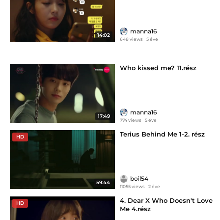
manna16
14:02
648 views
5 éve
Who kissed me? 11.rész
manna16
17:49
774 views
5 éve
Terius Behind Me 1-2. rész
HD
boil54
59:44
11055 views
2 éve
4. Dear X Who Doesn't Love
HD
Me 4.rész