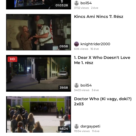
boil54
01:03:28
3732 views
2 éve
Kincs Ami Nincs 7. Rész
knightrider2000
09:58
606 views
16 éve
1. Dear X Who Doesn't Love
HD
Me 1. rész
boil54
39:58
3403 views
3 éve
Doctor Who (Ki vagy, doki?)
2x03
dargaypeti
46:24
11934 views
11 éve