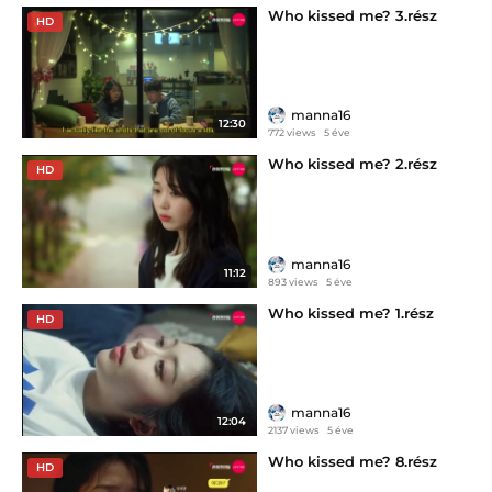
Who kissed me? 3.rész
HD
manna16
12:30
772 views
5 éve
Who kissed me? 2.rész
HD
manna16
11:12
893 views
5 éve
Who kissed me? 1.rész
HD
manna16
12:04
2137 views
5 éve
Who kissed me? 8.rész
HD