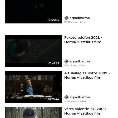
arpadkozma
01:29:24
11980 views
2 éve
Fekete telefon 2021. ‧
Horror/Misztikus film
arpadkozma
01:42:55
1477 views
2 éve
A túlvilág szülötte 2009. ‧
Horror/Misztikus film
arpadkozma
01:28:44
3992 views
2 éve
Véres Valentin 3D 2009. ‧
Horror/Misztikus film