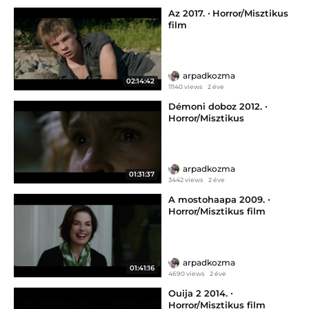
Az 2017. ‧ Horror/Misztikus
film
arpadkozma
02:14:42
11140 views
2 éve
Démoni doboz 2012. ‧
Horror/Misztikus
arpadkozma
01:31:37
3442 views
2 éve
A mostohaapa 2009. ‧
Horror/Misztikus film
arpadkozma
01:41:16
4690 views
2 éve
Ouija 2 2014. ‧
Horror/Misztikus film