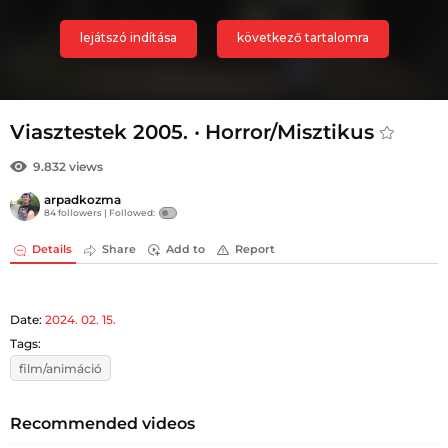
Viasztestek 2005. ‧ Horror/Misztikus
9.832 views
arpadkozma
84 followers |
Followed:
Details
Share
Add to
Report
Date:
2024. 02. 15.
Tags:
film/animáció
Recommended videos