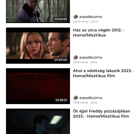
arpadkozma
01:40:53
4445 views
2 éve
Ház az utca végén 2012. ‧
Horror/Misztikus
arpadkozma
01:40:45
3240 views
2 éve
Ahol a sötétség lakozik 2023. ‧
Horror/Misztikus film
arpadkozma
01:38:21
17218 views
2 éve
Öt éjjel Freddy pizzázójában
2023. ‧ Horror/Misztikus film