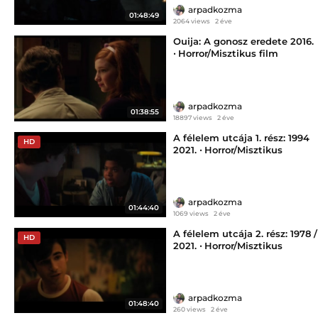
arpadkozma
01:48:49
2064 views
2 éve
Ouija: A gonosz eredete 2016.
‧ Horror/Misztikus film
arpadkozma
01:38:55
18897 views
2 éve
A félelem utcája 1. rész: 1994
HD
2021. ‧ Horror/Misztikus
arpadkozma
01:44:40
1069 views
2 éve
A félelem utcája 2. rész: 1978 /
HD
2021. ‧ Horror/Misztikus
arpadkozma
01:48:40
260 views
2 éve