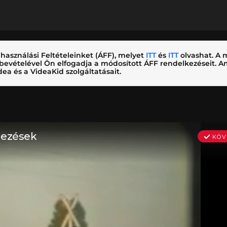
használási Feltételeinket (ÁFF), melyet
ITT
és
ITT
olvashat. A m
nybevételével Ön elfogadja a módosított ÁFF rendelkezéseit.
ea és a VideaKid szolgáltatásait.